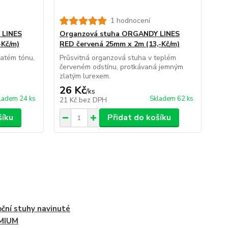
1 hodnocení
 LINES
Organzová stuha ORGANDY LINES
-Kč/m)
RED červená 25mm x 2m (13,-Kč/m)
latém tónu,
Průsvitná organzová stuha v teplém
červeném odstínu, protkávaná jemným
zlatým lurexem.
26 Kč
/
ks
ladem 24 ks
Skladem 62 ks
21 Kč
bez DPH
šíku
Přidat do košíku
ční stuhy navinuté
MIUM