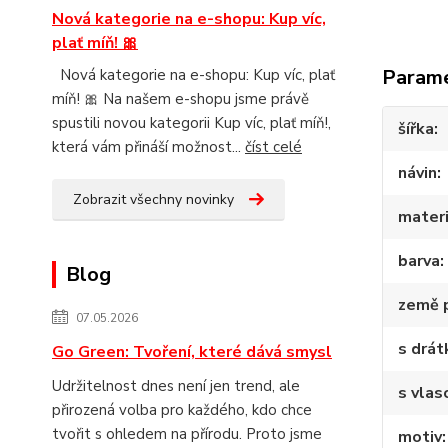
Nová kategorie na e-shopu: Kup víc,
plať míň! 🎀
Param
Nová kategorie na e-shopu: Kup víc, plať
míň! 🎀 Na našem e-shopu jsme právě
spustili novou kategorii Kup víc, plať míň!,
šířka
která vám přináší možnost...
číst celé
návin
Zobrazit všechny novinky
materi
barva
Blog
země 
07.05.2026
s drá
Go Green: Tvoření, které dává smysl
Udržitelnost dnes není jen trend, ale
s vlas
přirozená volba pro každého, kdo chce
tvořit s ohledem na přírodu. Proto jsme
motiv