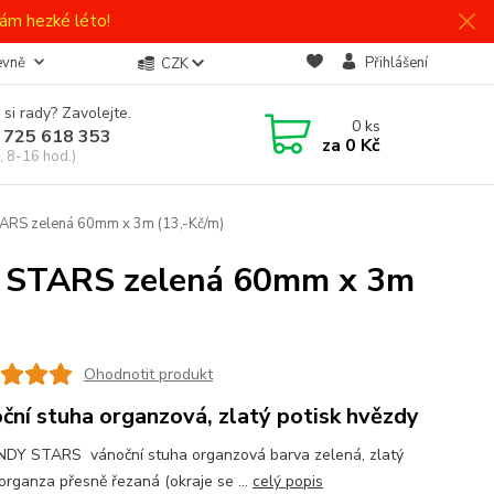
ám hezké léto!
evně
Přihlášení
CZK
 si rady? Zavolejte.
0
ks
 725 618 353
za
0 Kč
, 8-16 hod.)
RS zelená 60mm x 3m (13,-Kč/m)
 STARS zelená 60mm x 3m
Ohodnotit produkt
ční stuha organzová, zlatý potisk hvězdy
Y STARS vánoční stuha organzová barva zelená, zlatý
 organza přesně řezaná (okraje se ...
celý popis