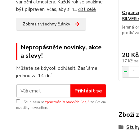
vánoční atmosféra. Každý rok se snažíme
být připraveni včas, aby si n...
číst celé
Organz
SILVER 
Zobrazit všechny články
Jemná or
protkáva
Nepropásněte novinky, akce
20 Kč
a slevy!
17 Kč
be
Můžete se kdykoli odhlásit. Zasíláme
jednou za 14 dní.
Přihlásit se
Souhlasím se
zpracováním osobních údajů
za účelem
rozesílky newsletteru.
Zboží 
Stuhy