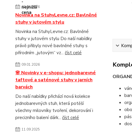
07.05.2026
Novinka na StuhyLevne.cz: Bavlněné
stuhy v jutovém stylu
Novinka na StuhyLevne.cz: Bavlněné
stuhy v jutovém stylu Do naší nabídky
právě přibyly nové bavlněné stuhy s
Kompl
přírodním „jutovým“ vz...
číst celé
Komple
09.01.2026
🌸 Novinky v e-shopu: jednobarevné
ORGAN
taftové a saténové stuhy v jarních
barvách
ván
bar
Do naší nabídky přichází nová kolekce
org
jednobarevných stuh, která potěší
obo
všechny milovníky tvoření, dekorování i
pás
precizního balení dárk...
číst celé
dos
11.09.2025