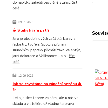
do nabídky zařadili bavlněné stuhy...
číst
celé
09.01.2026
🌸 Stuhy k jaru patří
Souvise
Jaro je období nových začátků, barev a
radosti z tvoření. Spolu s prvními
slunečními paprsky přichází také Valentýn,
jarní dekorace a Velikonoce – a p...
číst
celé
12.09.2025
Jak se chystáme na vánoční sezónu 🎄
✨
Léto je sice teprve za námi, ale u nás ve
skladu a v ateliéru už vládne ta pravá