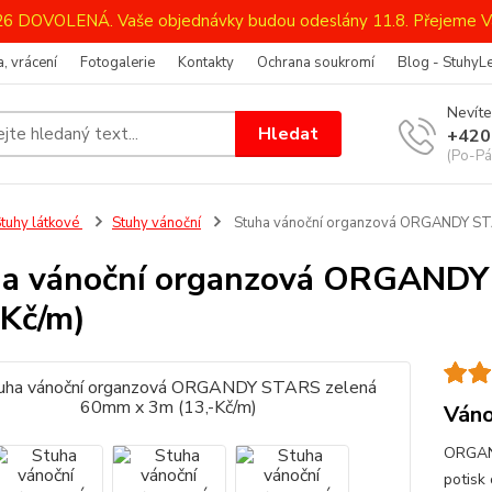
026 DOVOLENÁ. Vaše objednávky budou odeslány 11.8. Přejeme V
, vrácení
Fotogalerie
Kontakty
Ochrana soukromí
Blog - StuhyL
Nevíte
Hledat
+420
(Po-Pá
tuhy látkové
Stuhy vánoční
Stuha vánoční organzová ORGANDY STA
a vánoční organzová ORGANDY
-Kč/m)
Váno
ORGAND
potisk