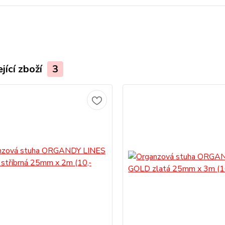
jící zboží
3