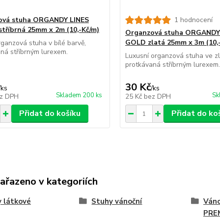
ová stuha ORGANDY LINES
1 hodnocení
stříbrná 25mm x 2m (10,-Kč/m)
Organzová stuha ORGANDY
GOLD zlatá 25mm x 3m (10,
ganzová stuha v bílé barvě,
ná stříbrným lurexem.
Luxusní organzová stuha ve z
protkávaná stříbrným lurexem.
30 Kč
/
ks
/
ks
Skladem 200 ks
Sk
z DPH
25 Kč
bez DPH
Přidat do košíku
Přidat do ko
zařazeno v kategoriích
 látkové
Stuhy vánoční
Váno
PRE