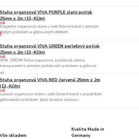
Stuha organzová VIVA PURPLE zlatý potisk
25mm x 2m (13,-Kč/m)
Elegantní organzová stuha v sytě fialové barvě s jemným
zlatým potiskem a glitrovaným efektem.
Stuha organzová VIVA GREEN perleťový potisk
25mm x 2m (13,-Kč/m)
VIVA GREEN Stuha organzová, pastelově zelená,
transparentní s jemným perleťovým potiskem a glitrový...
Stuha organzová VIVA RED červená 25mm x 2m
(13,-Kč/m)
Luxusní organzová stuha v sytě červené barvě s plastickým
glitrovaným potiskem, který dodává slavnos...
Kvalita Made in
Vše skladem
Germany