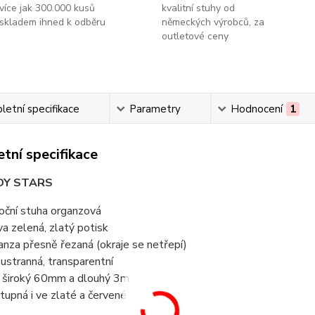
více jak 300.000 kusů
kvalitní stuhy od
skladem ihned k odběru
německých výrobců, za
outletové ceny
etní specifikace
Parametry
Hodnocení
1
tní specifikace
DY STARS
oční stuha organzová
va zelená, zlatý potisk
anza přesně řezaná (okraje se netřepí)
ustranná, transparentní
 široký 60mm a dlouhý 3m
tupná i ve zlaté a červené