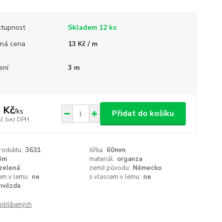
tupnost
Skladem 12 ks
ná cena
13 Kč / m
ení
3 m
 Kč
/
ks
Přidat do košíku
Kč
bez DPH
roduktu:
3631
šířka:
60mm
3m
materiál:
organza
zelená
země původu:
Německo
em v lemu:
ne
s vlascem v lemu:
ne
hvězda
oblíbených