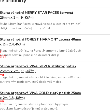
é produkty
Stuha vánoční MERRY STAR FACES červená
25mm x 3m (9,-Kč/m)
Stuha Merry Star Faces je hravá, veselá a ideální pro ty, kteří
chtějí do své vánoční výzdoby přidat...
Stuha vánoční FOREST HARMONY zelená 40mm
x 2m (14,-Kč/m)
Elegantní vánoční stuha Forest Harmony v jemně šalvějově
zeleném odstínu přináší do dekorací klid, p...
Stuha organzová VIVA SILVER stříbrný potisk
25mm x 2m (13,-Kč/m)
Elegantní organzová stuha v bílé barvě s jemným stříbrným
glitrovaným potiskem, který dodá vašim dek...
Stuha organzová VIVA GOLD zlatý potisk 25mm
x 2m (13,-Kč/m)
Krémová organzová stuha s plastickým třpytivým
potiskem, který působí jemně a elegantně.