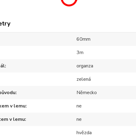
etry
60mm
3m
ál
organza
zelená
původu
Německo
tkem v lemu
ne
cem v lemu
ne
hvězda