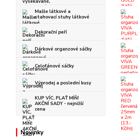
Mašle látkové a
stahovací stuhy látkové
Dekorační peří
Dárkové organzové sáčky
Celofánové sáčky
Výprodej a poslední kusy
KUP VÍC, PLAŤ MÍŇ!
AKČNÍ SADY - nejnižší
cena
Novinky