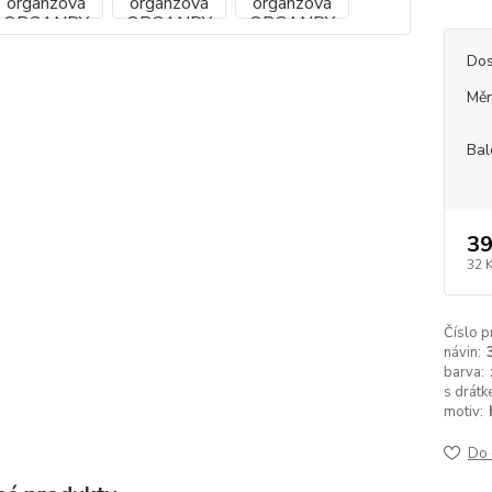
Dos
Měr
Bal
39
32 
Číslo p
návin:
barva:
s drátk
motiv:
Do 