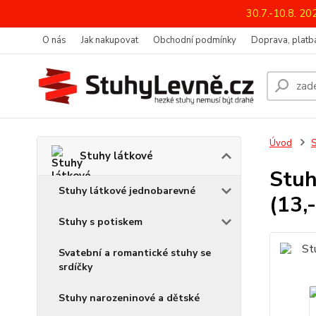
30.7.-10.8. 2
O nás
Jak nakupovat
Obchodní podmínky
Doprava, platba
Úvod
S
Stuhy látkové
Stuh
Stuhy látkové jednobarevné
(13,
Stuhy s potiskem
Svatební a romantické stuhy se
srdíčky
Stuhy narozeninové a dětské