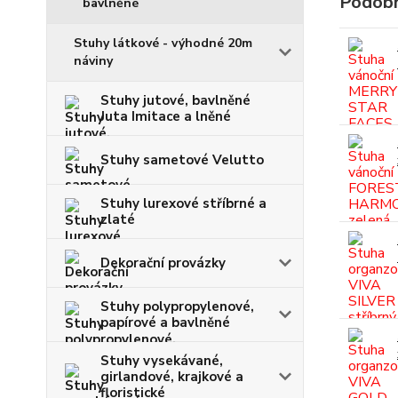
Podobn
bavlněné
Stuhy látkové - výhodné 20m
náviny
Stuhy jutové, bavlněné
Juta Imitace a lněné
Stuhy sametové Velutto
Stuhy lurexové stříbrné a
zlaté
Dekorační provázky
Stuhy polypropylenové,
papírové a bavlněné
Stuhy vysekávané,
girlandové, krajkové a
floristické