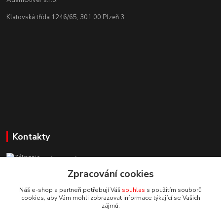
AdamOliver s.r.o.
Klatovská třída 1246/65, 301 00 Plzeň 3
Kontakty
Zákaznická podpora StuhyLevně.cz
+420 725 618 353
Zpracování cookies
(Po-Pá, 8-16 hod.)
Náš e-shop a partneři potřebují Váš
souhlas
s použitím souborů
cookies, aby Vám mohli zobrazovat informace týkající se Vašich
adamoliver@seznam.cz
zájmů.