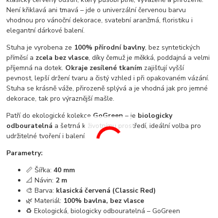
Není křiklavá ani tmavá – jde o univerzální červenou barvu
vhodnou pro vánoční dekorace, svatební aranžmá, floristiku i
elegantní dárkové balení.
Stuha je vyrobena ze
100% přírodní bavlny
, bez syntetických
příměsí a
zcela bez vlasce
, díky čemuž je měkká, poddajná a velmi
příjemná na dotek.
Okraje zesílené tkaním
zajišťují vyšší
pevnost, lepší držení tvaru a čistý vzhled i při opakovaném vázání.
Stuha se krásně váže, přirozeně splývá a je vhodná jak pro jemné
dekorace, tak pro výraznější mašle.
Patří do ekologické kolekce
GoGreen
– je
biologicky
odbouratelná
a šetrná k životnímu prostředí, ideální volba pro
udržitelné tvoření i balení.
Parametry:
📏 Šířka:
40 mm
📐 Návin:
2 m
🎨 Barva:
klasická červená (Classic Red)
🌿 Materiál:
100% bavlna, bez vlasce
♻️ Ekologická, biologicky odbouratelná – GoGreen