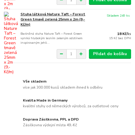
Stuha látková Nature Taft – Forest
Skladem 249 ks
Green tmavě zelená 25mm x 2m (9,-
Kč/m)
Bavlněná stuha Nature Taft – Forest Green
18 Kč
/
ks
vyniká hlubokým lesním zeleným odstínem
15 Kč
bez DPH
inspirovaným jehli...
Přidat do košíku
Vše skladem
více jak 300.000 kusů skladem ihned k odběru
Kvalita Made in Germany
kvalitní stuhy od německých výrobců, za outletové ceny
Doprava Zásilkovna, PPL a DPD
Zásilkovna výdejní místa 49,-Kč