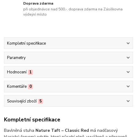
Doprava zdarma
při objednávce nad 500,-, doprava zdarma na Zásilkovna
výdejní místo
Kompletní specifikace
Parametry
Hodnocení
1
Komentáře
0
Související zboží
5
Kompletní specifikace
Bavlněná stuha
Nature Taft – Classic Red
má nadčasový
klasický červený odstín, který působí plně, vyváženě a přirozeně.