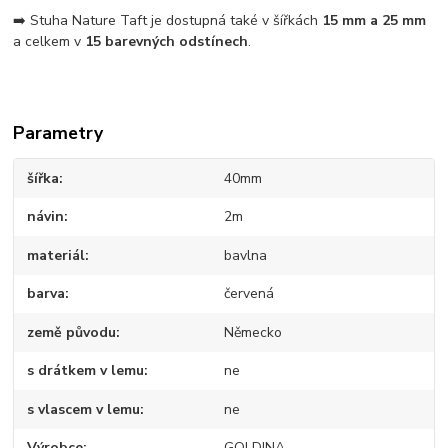
➡️ Stuha Nature Taft je dostupná také v šířkách
15 mm a 25 mm
a celkem v
15 barevných odstínech
.
Parametry
šířka
40mm
návin
2m
materiál
bavlna
barva
červená
země původu
Německo
s drátkem v lemu
ne
s vlascem v lemu
ne
Výrobce
GOLDINA