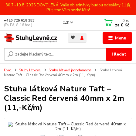
30.7.-10.8. 2026 DOVOLENÁ. Vaše objednávky budou odeslány 11.8.
Přejeme Vám hezké léto!
0
ks
+420 725 618 353
CZK
za
0 Kč
(Po-Pá, 8-16 hod.)
Menu
Hledat
Úvod
Stuhy látkové
Stuhy látkové jednobarevné
Stuha látková
Nature Taft – Classic Red červená 40mm x 2m (11,-Kč/m)
Stuha látková Nature Taft –
Classic Red červená 40mm x 2m
(11,-Kč/m)