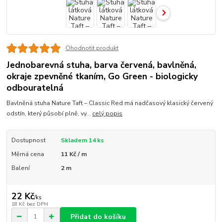
Ohodnotit produkt
Jednobarevná stuha, barva červená, bavlněná,
okraje zpevněné tkaním, Go Green - biologicky
odbouratelná
Bavlněná stuha Nature Taft – Classic Red má nadčasový klasický červený
odstín, který působí plně, vy...
celý popis
Dostupnost
Skladem 14 ks
Měrná cena
11 Kč / m
Balení
2 m
22 Kč
/
ks
18 Kč
bez DPH
Přidat do košíku