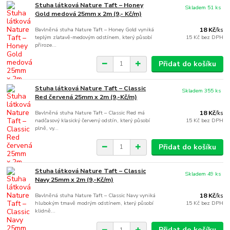
Stuha látková Nature Taft – Honey
Skladem 51 ks
Gold medová 25mm x 2m (9,- Kč/m)
Bavlněná stuha Nature Taft – Honey Gold vyniká
18 Kč
/
ks
teplým zlatavě-medovým odstínem, který působí
15 Kč
bez DPH
přiroze...
Přidat do košíku
Stuha látková Nature Taft – Classic
Skladem 355 ks
Red červená 25mm x 2m (9,-Kč/m)
Bavlněná stuha Nature Taft – Classic Red má
18 Kč
/
ks
nadčasový klasický červený odstín, který působí
15 Kč
bez DPH
plně, vy...
Přidat do košíku
Stuha látková Nature Taft – Classic
Skladem 49 ks
Navy 25mm x 2m (9,-Kč/m)
Bavlněná stuha Nature Taft – Classic Navy vyniká
18 Kč
/
ks
hlubokým tmavě modrým odstínem, který působí
15 Kč
bez DPH
klidně...
Přidat do košíku