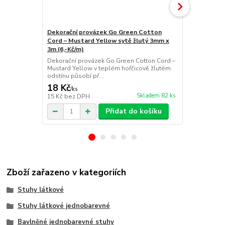
Dekorační provázek Go Green Cotton
Dekorační p
Cord – Mustard Yellow sytě žlutý 3mm x
Cord – Cora
3m (6,-Kč/m)
Kč/m)
Dekorační provázek Go Green Cotton Cord –
Dekorační p
Mustard Yellow v teplém hořčicově žlutém
Coral Red v
odstínu působí př...
odstínu působ
18 Kč
18 Kč
/
ks
/
ks
Skladem 82 ks
15 Kč
bez DPH
15 Kč
bez D
Přidat do košíku
Zboží zařazeno v kategoriích
Stuhy látkové
Stuhy látkové jednobarevné
Bavlněné jednobarevné stuhy