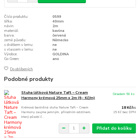
Číslo produktu:
0599
šířka:
40mm
návin:
2m
materiál:
bavlna
barva:
červená
země původu:
Německo
s drátkem v lemu:
ne
s vlascem v lemu:
ne
Výrobce:
GOLDINA
Go Green:
ano
Do oblíbených
Podobné produkty
Stuha látková Nature Taft – Cream
Skladem 50 ks
Harmony krémová 25mm x 2m (9,- Kč/m)
Krémová bavlněná stuha Nature Taft – Cream
18 Kč
/
ks
Harmony zaujme jemným, přírodním odstínem,
15 Kč
bez DPH
který působí č...
Přidat do košíku