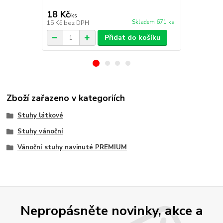
Průsvitná org
18 Kč
18 Kč
/
ks
/
ks
Skladem 671 ks
15 Kč
bez DPH
15 Kč
bez D
Přidat do košíku
Zboží zařazeno v kategoriích
Stuhy látkové
Stuhy vánoční
Vánoční stuhy navinuté PREMIUM
Nepropásněte novinky, akce a