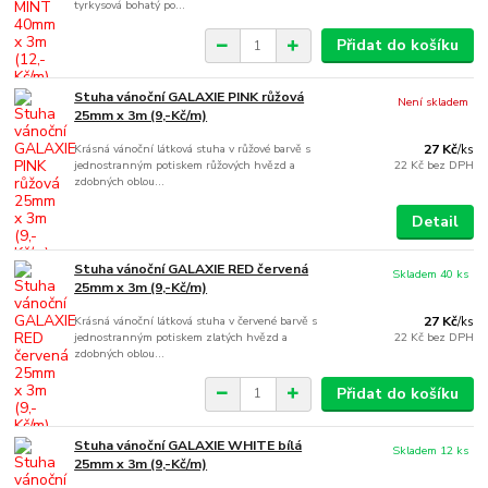
tyrkysová bohatý po...
Přidat do košíku
Stuha vánoční GALAXIE PINK růžová
Není skladem
25mm x 3m (9,-Kč/m)
Krásná vánoční látková stuha v růžové barvě s
27 Kč
/
ks
jednostranným potiskem růžových hvězd a
22 Kč
bez DPH
zdobných oblou...
Detail
Stuha vánoční GALAXIE RED červená
Skladem 40 ks
25mm x 3m (9,-Kč/m)
Krásná vánoční látková stuha v červené barvě s
27 Kč
/
ks
jednostranným potiskem zlatých hvězd a
22 Kč
bez DPH
zdobných oblou...
Přidat do košíku
Stuha vánoční GALAXIE WHITE bílá
Skladem 12 ks
25mm x 3m (9,-Kč/m)