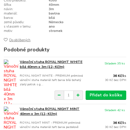
Číslo produktu:
4300
šířka:
40mm
návin:
3m
materiál:
bavlna
barva:
bílá
země původu:
Německo
s vlascem v lemu:
ano
motiv:
stromek
Do oblíbených
Podobné produkty
Vánoční stuha ROYAL NIGHT WHITE
Skladem 35 ks
bílá 40mm x 3m (12,-Kč/m)
ROYAL NIGHT WHITE - PREMIUM prémiová
36 Kč
/
ks
vánoční stuha materiál taft barva bílá bohatý
30 Kč
bez DPH
zlatý potisk s g...
Přidat do košíku
Vánoční stuha ROYAL NIGHT MINT
Skladem 42 ks
40mm x 3m (12,-Kč/m)
ROYAL NIGHT MINT - PREMIUM prémiová
36 Kč
/
ks
vánoční stuha materiál taft barva pastelově
30 Kč
bez DPH