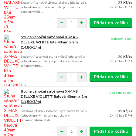
Elegantní vánoční látková stuha v bílé barvě s
27 Kč
/
ks
jednostranným potiskem zlatých hvězd a
22 Kč
bez DPH
dekorativních ...
Přidat do košíku
Stuha vánoční saténová X-MAS
Skladem 6 ks
DELUXE WHITE bílá 40mm x 2m
(14,50Kč/m)
Elegantní saténová stuha v čistě bílé barvě s
29 Kč
/
ks
jednostranným zlatým potiskem v klasickém
24 Kč
bez DPH
ornamentální...
Přidat do košíku
Stuha vánoční saténová X-MAS
Skladem 52 ks
DELUXE VIOLETT fialová 40mm x 2m
(14,50Kč/m)
Saténová stuha v noblesní sytě fialové barvě s
29 Kč
/
ks
jednostranným zlatým potiskem v
24 Kč
bez DPH
ornamentálním stylu.
Přidat do košíku