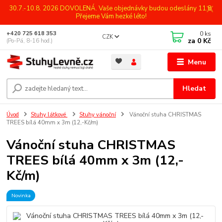
30.7.-10.8. 2026 DOVOLENÁ. Vaše objednávky budou odeslány 11.8.
Přejeme Vám hezké léto!
0
ks
+420 725 618 353
CZK
za
0 Kč
(Po-Pá, 8-16 hod.)
Menu
Hledat
Úvod
Stuhy látkové
Stuhy vánoční
Vánoční stuha CHRISTMAS
TREES bílá 40mm x 3m (12,-Kč/m)
Vánoční stuha CHRISTMAS
TREES bílá 40mm x 3m (12,-
Kč/m)
Novinka