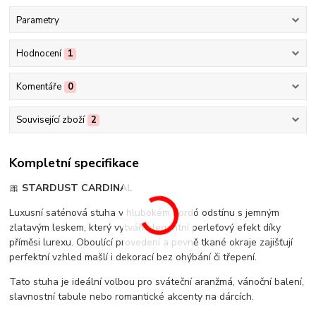
Parametry
Hodnocení
1
Komentáře
0
Související zboží
2
Kompletní specifikace
🎀
STARDUST CARDINAL
Luxusní saténová stuha v hlubokém bordó odstínu s jemným
zlatavým leskem, který vytváří elegantní perleťový efekt díky
příměsi lurexu. Oboulící provedení a pevně tkané okraje zajišťují
perfektní vzhled mašlí i dekorací bez ohýbání či třepení.
Tato stuha je ideální volbou pro sváteční aranžmá, vánoční balení,
slavnostní tabule nebo romantické akcenty na dárcích.