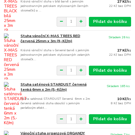
Krásná vánoční stuha v bílé barvě s jemným
27 Kč
/
ks
jednostranným potiskem stylizovaných černých
22 Kč
bez DPH
stromečků a ...
Přidat do košíku
Stuha vánoční X-MAS TREES RED
Skladem 26 ks
červená 25mm x 3m (9,-Kč/m)
Krásná vánoční stuha v červené barvě s jemným
27 Kč
/
ks
jednostranným potiskem stylizovaných zelených
22 Kč
bez DPH
stromečk...
Přidat do košíku
Stuha saténová STARDUST červená
Skladem 165 ks
tenká 6mm x 2m (5,-Kč/m)
Stuha saténová STARDUST červená 6mm x 2m
10 Kč
/
ks
červená saténová stuha oboulící s jemným
8 Kč
bez DPH
perleťovým efekt...
Přidat do košíku
Vánoční stuha organzová ORGANDY
Skladem 7 ks