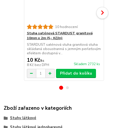
10 hodnocení
Stuha saténová STARDUST granitová
Stuha saté
10mm x 2m (5,- Kč/m)
x 2m (5,- Kč
STARDUST saténová stuha granitová stuha
STARDUST sa
skládaná oboustranná s jemným perleťovým
skládaná ob
efektem dostupná v...
efektem dost
10 Kč
10 Kč
/
ks
/
ks
Skladem 2732 ks
8 Kč
bez DPH
8 Kč
bez DP
Přidat do košíku
Zboží zařazeno v kategoriích
Stuhy látkové
Stuhy látkové jednobarevné