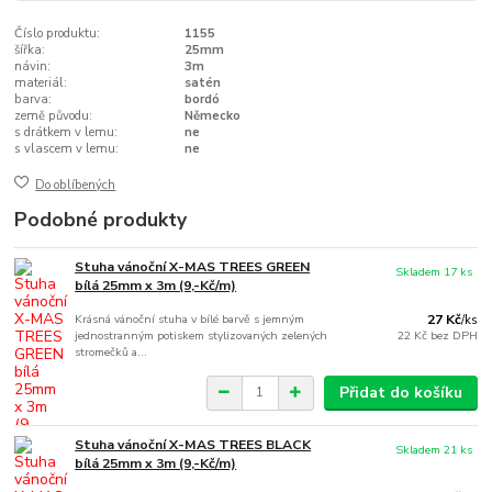
Číslo produktu:
1155
šířka:
25mm
návin:
3m
materiál:
satén
barva:
bordó
země původu:
Německo
s drátkem v lemu:
ne
s vlascem v lemu:
ne
Do oblíbených
Podobné produkty
Stuha vánoční X-MAS TREES GREEN
Skladem 17 ks
bílá 25mm x 3m (9,-Kč/m)
Krásná vánoční stuha v bílé barvě s jemným
27 Kč
/
ks
jednostranným potiskem stylizovaných zelených
22 Kč
bez DPH
stromečků a...
Přidat do košíku
Stuha vánoční X-MAS TREES BLACK
Skladem 21 ks
bílá 25mm x 3m (9,-Kč/m)