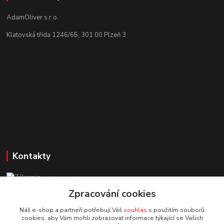
AdamOliver s.r.o.
Klatovská třída 1246/65, 301 00 Plzeň 3
Kontakty
Zákaznická podpora StuhyLevně.cz
+420 725 618 353
Zpracování cookies
(Po-Pá, 8-16 hod.)
Náš e-shop a partneři potřebují Váš
souhlas
s použitím souborů
cookies, aby Vám mohli zobrazovat informace týkající se Vašich
adamoliver@seznam.cz