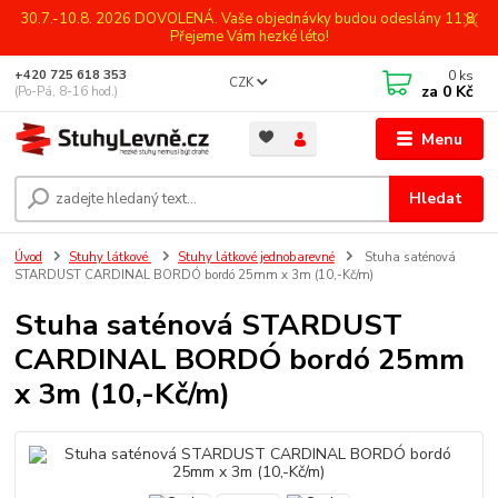
30.7.-10.8. 2026 DOVOLENÁ. Vaše objednávky budou odeslány 11.8.
Přejeme Vám hezké léto!
0
ks
+420 725 618 353
CZK
za
0 Kč
(Po-Pá, 8-16 hod.)
Menu
Hledat
Úvod
Stuhy látkové
Stuhy látkové jednobarevné
Stuha saténová
STARDUST CARDINAL BORDÓ bordó 25mm x 3m (10,-Kč/m)
Stuha saténová STARDUST
CARDINAL BORDÓ bordó 25mm
x 3m (10,-Kč/m)