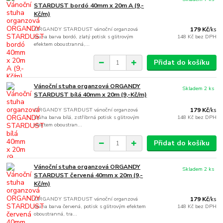
STARDUST bordó 40mm x 20m A (9,-
Kč/m)
ORGANDY STARDUST vánoční organzová
179 Kč
/
ks
stuha barva bordó, zlatý potisk s glitrovým
148 Kč
bez DPH
efektem oboustranná,...
Přidat do košíku
Vánoční stuha organzová ORGANDY
Skladem 2 ks
STARDUST bílá 40mm x 20m (9,-Kč/m)
ORGANDY STARDUST vánoční organzová
179 Kč
/
ks
stuha barva bílá, zstříbrná potisk s glitrovým
148 Kč
bez DPH
efektem oboustran...
Přidat do košíku
Vánoční stuha organzová ORGANDY
Skladem 2 ks
STARDUST červená 40mm x 20m (9,-
Kč/m)
ORGANDY STARDUST vánoční organzová
179 Kč
/
ks
stuha barva červená, potisk s glitrovým efektem
148 Kč
bez DPH
oboustranná, tra...