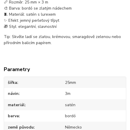
📏 Rozměr: 25 mm × 3 m
🎨 Barva: bordó se zlatým nádechem
🧵 Materiál: satén s lurexem
✨ Efekt: jemný perleťový třpyt
🎁 Styl: elegantní, slavnostní
Tip: Skvěle ladí se zlatou, krémovou, smaragdově zelenou nebo
přírodním balicím papírem.
Parametry
šířka
25mm
návin
3m
materiál
satén
barva
bordó
země původu
Německo