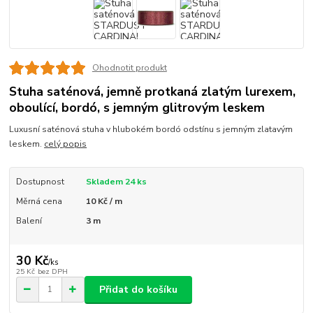
Ohodnotit produkt
Stuha saténová, jemně protkaná zlatým lurexem,
oboulící, bordó, s jemným glitrovým leskem
Luxusní saténová stuha v hlubokém bordó odstínu s jemným zlatavým
leskem.
celý popis
Dostupnost
Skladem 24 ks
Měrná cena
10 Kč / m
Balení
3 m
30 Kč
/
ks
25 Kč
bez DPH
Přidat do košíku