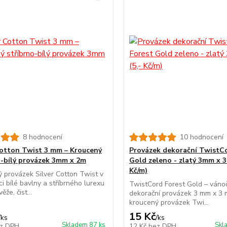
8 hodnocení
10 hodnocení
Cotton Twist 3 mm – Kroucený
Provázek dekorační TwistC
o-bílý provázek 3mm x 2m
Gold zeleno - zlatý 3mm x 3
Kč/m)
 provázek Silver Cotton Twist v
i bílé bavlny a stříbrného lurexu
TwistCord Forest Gold – váno
ěže, čist...
dekorační provázek 3 mm x 3 
kroucený provázek Twi...
15 Kč
/
ks
/
ks
Skladem 87 ks
Skl
z DPH
12 Kč
bez DPH