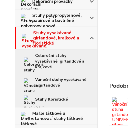
Dekorační provázky
Stuhy polypropylenové,
papírové a bavlněné
Stuhy vysekávané,
girlandové, krajkové a
floristické
Celoroční stuhy
vysekávané, girlandové a
krajkové
Vánoční stuhy vysekávané
Podobn
a girlandové
Stuhy floristické
Mašle látkové a
stahovací stuhy látkové