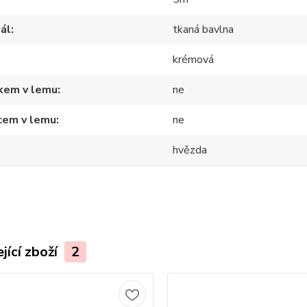
ál
tkaná bavlna
krémová
tkem v lemu
ne
cem v lemu
ne
hvězda
jící zboží
2