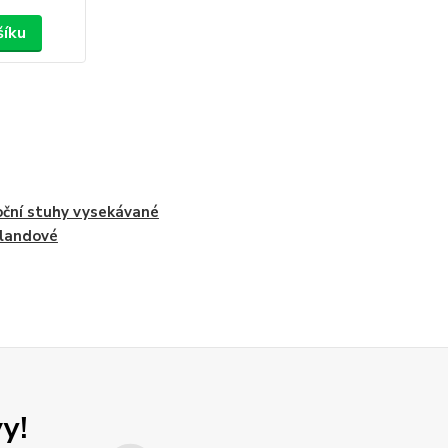
šíku
ční stuhy vysekávané
rlandové
y!