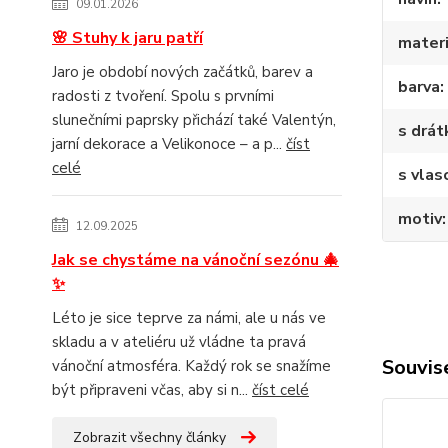
09.01.2026
🌸 Stuhy k jaru patří
materi
Jaro je období nových začátků, barev a
barva
radosti z tvoření. Spolu s prvními
slunečními paprsky přichází také Valentýn,
s drá
jarní dekorace a Velikonoce – a p...
číst
celé
s vlas
motiv
12.09.2025
Jak se chystáme na vánoční sezónu 🎄
✨
Léto je sice teprve za námi, ale u nás ve
skladu a v ateliéru už vládne ta pravá
Souvise
vánoční atmosféra. Každý rok se snažíme
být připraveni včas, aby si n...
číst celé
Zobrazit všechny články