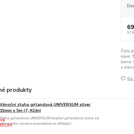
Dos
69
57 
Číslo p
návin:
barva:
s vlasc
Do 
é produkty
Vánoční stuha girlandová UNIVERSUM silver
15mm x 5m (7,-Kč/m)
Stuha girlandová UNIVERSUM kvalitní girlandová stuha od
německého výrobce pravidelně se střídající ...