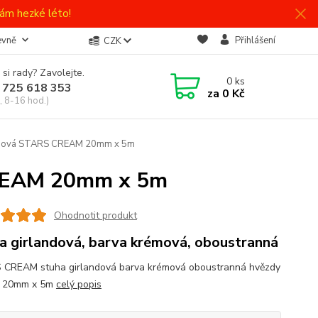
ám hezké léto!
evně
Přihlášení
CZK
 si rady? Zavolejte.
0
ks
 725 618 353
za
0 Kč
, 8-16 hod.)
andová STARS CREAM 20mm x 5m
CREAM 20mm x 5m
Ohodnotit produkt
a girlandová, barva krémová, oboustranná
CREAM stuha girlandová barva krémová oboustranná hvězdy
r 20mm x 5m
celý popis