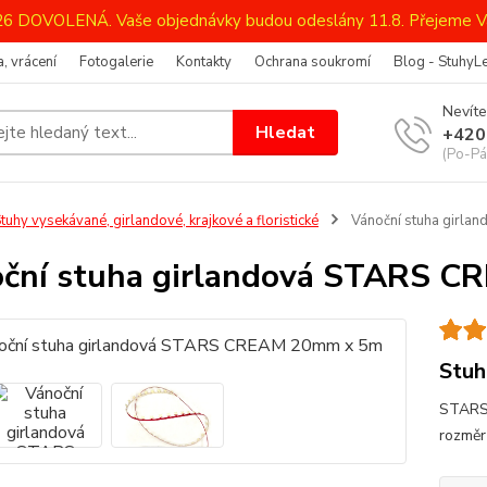
026 DOVOLENÁ. Vaše objednávky budou odeslány 11.8. Přejeme V
, vrácení
Fotogalerie
Kontakty
Ochrana soukromí
Blog - StuhyL
Nevíte
Hledat
+420
(Po-Pá
tuhy vysekávané, girlandové, krajkové a floristické
Vánoční stuha girl
ční stuha girlandová STARS 
Stuh
STARS 
rozmě