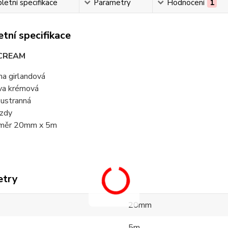
etní specifikace
Parametry
Hodnocení
1
tní specifikace
CREAM
ha girlandová
va krémová
ustranná
zdy
měr 20mm x 5m
etry
20mm
5m