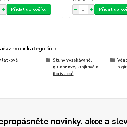
Přidat do košíku
Přidat do ko
zařazeno v kategoriích
 látkové
Stuhy vysekávané,
Váno
girlandové, krajkové a
a gi
floristické
epropásněte novinky, akce a slev