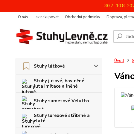
30.7.-10.8. 2
O nás
Jak nakupovat
Obchodní podmínky
Doprava, platba
Úvod
S
Stuhy látkové
Váno
Stuhy jutové, bavlněné
Juta Imitace a lněné
Stuhy sametové Velutto
Stuhy lurexové stříbrné a
zlaté