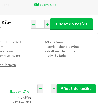
tupnost
Skladem 4 ks
 Kč
/
ks
Přidat do košíku
Kč
bez DPH
roduktu:
7078
šířka:
20mm
5m
materiál:
tkaná bavlna
krémová
s drátkem v lemu:
ne
em v lemu:
ne
motiv:
hvězda
oblíbených
Přidat do košíku
Skladem 17 ks
35 Kč
/
ks
29 Kč
bez DPH