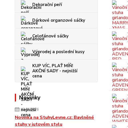
Dekorační peří
Dárkové organzové sáčky
Celofánové sáčky
Výprodej a poslední kusy
KUP VÍC, PLAŤ MÍŇ!
AKČNÍ SADY - nejnižší
cena
Novinky
07.05.2026
Novinka na StuhyLevne.cz: Bavlněné
stuhy v jutovém stylu