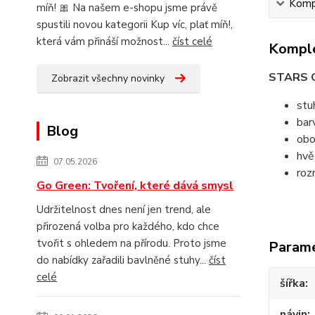
Kompl
míň! 🎀 Na našem e-shopu jsme právě
spustili novou kategorii Kup víc, plať míň!,
která vám přináší možnost...
číst celé
Komple
STARS 
Zobrazit všechny novinky
stu
bar
Blog
obo
hvě
07.05.2026
roz
Go Green: Tvoření, které dává smysl
Udržitelnost dnes není jen trend, ale
přirozená volba pro každého, kdo chce
tvořit s ohledem na přírodu. Proto jsme
Param
do nabídky zařadili bavlněné stuhy...
číst
celé
šířka
návin