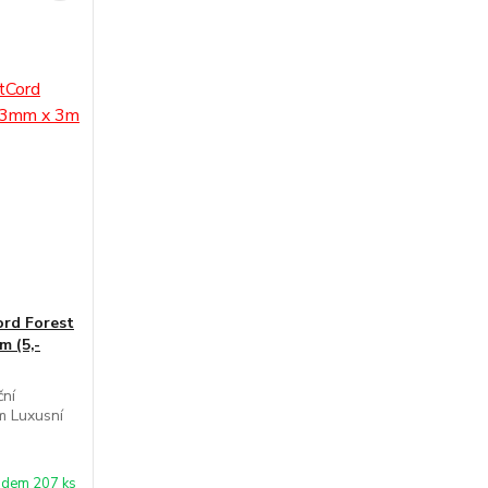
ord Forest
m (5,-
ční
m Luxusní
adem 207 ks