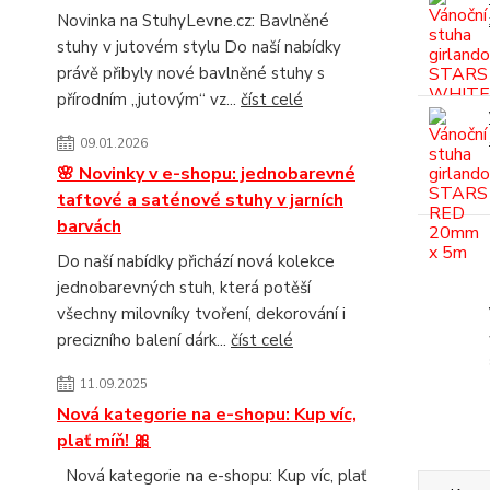
Novinka na StuhyLevne.cz: Bavlněné
stuhy v jutovém stylu Do naší nabídky
právě přibyly nové bavlněné stuhy s
přírodním „jutovým“ vz...
číst celé
09.01.2026
🌸 Novinky v e-shopu: jednobarevné
taftové a saténové stuhy v jarních
barvách
Do naší nabídky přichází nová kolekce
jednobarevných stuh, která potěší
všechny milovníky tvoření, dekorování i
precizního balení dárk...
číst celé
11.09.2025
Nová kategorie na e-shopu: Kup víc,
plať míň! 🎀
Nová kategorie na e-shopu: Kup víc, plať