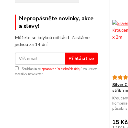
Nepropásněte novinky, akce
a slevy!
Můžete se kdykoli odhlásit. Zasíláme
jednou za 14 dní.
Přihlásit se
Souhlasím se
zpracováním osobních údajů
za účelem
rozesílky newsletteru.
Silver 
stříbrn
Kroucený
kombinac
působí sv
15 Kč
12 Kč
be