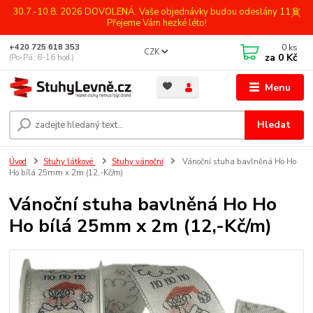
30.7.-10.8. 2026 DOVOLENÁ. Vaše objednávky budou odeslány 11.8.
Přejeme Vám hezké léto!
0
ks
+420 725 618 353
CZK
za
0 Kč
(Po-Pá, 8-16 hod.)
Menu
Hledat
Úvod
Stuhy látkové
Stuhy vánoční
Vánoční stuha bavlněná Ho Ho
Ho bílá 25mm x 2m (12,-Kč/m)
Vánoční stuha bavlněná Ho Ho
Ho bílá 25mm x 2m (12,-Kč/m)