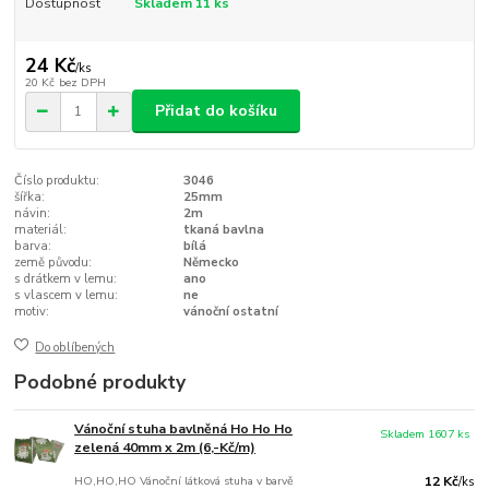
Dostupnost
Skladem 11 ks
24 Kč
/
ks
20 Kč
bez DPH
Přidat do košíku
Číslo produktu:
3046
šířka:
25mm
návin:
2m
materiál:
tkaná bavlna
barva:
bílá
země původu:
Německo
s drátkem v lemu:
ano
s vlascem v lemu:
ne
motiv:
vánoční ostatní
Do oblíbených
Podobné produkty
Vánoční stuha bavlněná Ho Ho Ho
Skladem 1607 ks
zelená 40mm x 2m (6,-Kč/m)
HO,HO,HO Vánoční látková stuha v barvě
12 Kč
/
ks