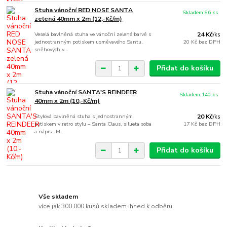
Stuha vánoční RED NOSE SANTA
Skladem 96 ks
zelená 40mm x 2m (12,-Kč/m)
Veselá bavlněná stuha ve vánoční zelené barvě s
24 Kč
/
ks
jednostranným potiskem usměvavého Santu,
20 Kč
bez DPH
sněhových v...
Přidat do košíku
Stuha vánoční SANTA'S REINDEER
Skladem 140 ks
40mm x 2m (10,-Kč/m)
Stylová bavlněná stuha s jednostranným
20 Kč
/
ks
potiskem v retro stylu – Santa Claus, silueta soba
17 Kč
bez DPH
a nápis „M...
Přidat do košíku
Vše skladem
více jak 300.000 kusů skladem ihned k odběru