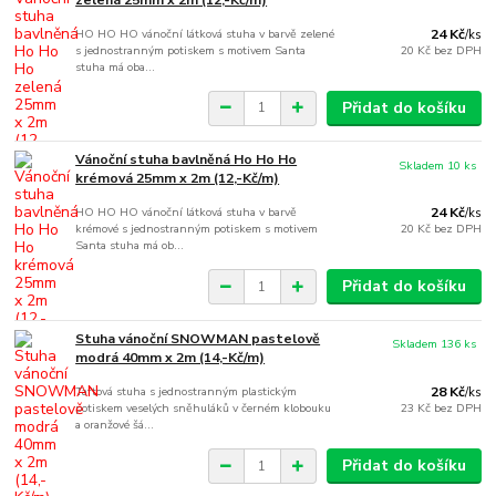
HO HO HO vánoční látková stuha v barvě zelené
24 Kč
/
ks
s jednostranným potiskem s motivem Santa
20 Kč
bez DPH
stuha má oba...
Přidat do košíku
Vánoční stuha bavlněná Ho Ho Ho
Skladem 10 ks
krémová 25mm x 2m (12,-Kč/m)
HO HO HO vánoční látková stuha v barvě
24 Kč
/
ks
krémové s jednostranným potiskem s motivem
20 Kč
bez DPH
Santa stuha má ob...
Přidat do košíku
Stuha vánoční SNOWMAN pastelově
Skladem 136 ks
modrá 40mm x 2m (14,-Kč/m)
Taftová stuha s jednostranným plastickým
28 Kč
/
ks
potiskem veselých sněhuláků v černém klobouku
23 Kč
bez DPH
a oranžové šá...
Přidat do košíku