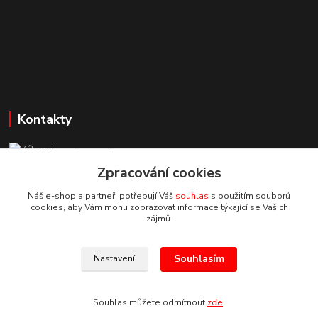
Kontakty
Zákaznická podpora StuhyLevně.cz
+420 725 618 353
Zpracování cookies
(Po-Pá, 8-16 hod.)
Náš e-shop a partneři potřebují Váš
souhlas
s použitím souborů
cookies, aby Vám mohli zobrazovat informace týkající se Vašich
adamoliver@seznam.cz
zájmů.
Souhlasím
Nastavení
Souhlas můžete odmítnout
zde
.
Vytvořeno na
Eshop-rychle.cz