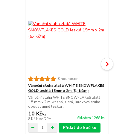
3 hodnocení
Vánoční stuha zlatá WHITE SNOWFLAKES
Vánoční st
GOLD lesklá 15mm x 2m (5,- Kč/m)
15mm x 2m (
Vánoční stuha WHITE SNOWFLAKES zlatá
Vánoční stu
15 mm x 2 m krásná, zlatá, lurexová stuha
krásná, zlat
oboustranně lesklá ...
lesklá s jedn
10 Kč
10 Kč
/
ks
/
ks
Skladem 1268 ks
8 Kč
bez DPH
8 Kč
bez DP
Přidat do košíku