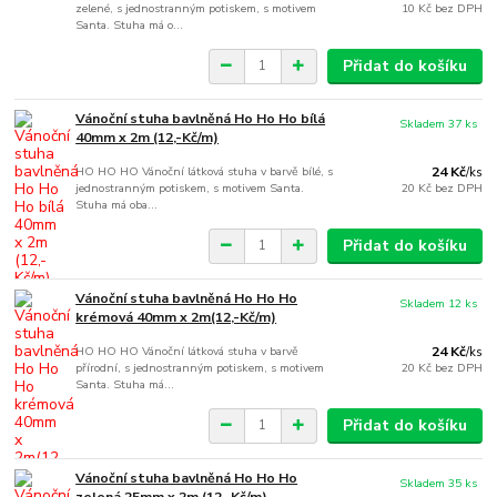
zelené, s jednostranným potiskem, s motivem
10 Kč
bez DPH
Santa. Stuha má o...
Přidat do košíku
Vánoční stuha bavlněná Ho Ho Ho bílá
Skladem 37 ks
40mm x 2m (12,-Kč/m)
HO HO HO Vánoční látková stuha v barvě bílé, s
24 Kč
/
ks
jednostranným potiskem, s motivem Santa.
20 Kč
bez DPH
Stuha má oba...
Přidat do košíku
Vánoční stuha bavlněná Ho Ho Ho
Skladem 12 ks
krémová 40mm x 2m(12,-Kč/m)
HO HO HO Vánoční látková stuha v barvě
24 Kč
/
ks
přírodní, s jednostranným potiskem, s motivem
20 Kč
bez DPH
Santa. Stuha má...
Přidat do košíku
Vánoční stuha bavlněná Ho Ho Ho
Skladem 35 ks
zelená 25mm x 2m (12,-Kč/m)