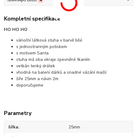
Související zboží
4
Kompletní specifikace
HO HO HO
vánoční látková stuha v barvě bílé
s jednostranným potiskem
s motivem Santa
stuha má oba okraje zpevněné tkaním
vetkán tenký drátek
vhodná na balení dárků a snadné vázání mašlí
šíře 25mm a návin 2m
doporučujeme
Parametry
šířka
25mm