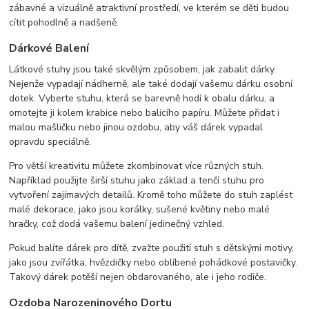
zábavné a vizuálně atraktivní prostředí, ve kterém se děti budou
cítit pohodlně a nadšeně.
Dárkové Balení
Látkové stuhy jsou také skvělým způsobem, jak zabalit dárky.
Nejenže vypadají nádherně, ale také dodají vašemu dárku osobní
dotek. Vyberte stuhu, která se barevně hodí k obalu dárku, a
omotejte ji kolem krabice nebo balicího papíru. Můžete přidat i
malou mašličku nebo jinou ozdobu, aby váš dárek vypadal
opravdu speciálně.
Pro větší kreativitu můžete zkombinovat více různých stuh.
Například použijte širší stuhu jako základ a tenčí stuhu pro
vytvoření zajímavých detailů. Kromě toho můžete do stuh zaplést
malé dekorace, jako jsou korálky, sušené květiny nebo malé
hračky, což dodá vašemu balení jedinečný vzhled.
Pokud balíte dárek pro dítě, zvažte použití stuh s dětskými motivy,
jako jsou zvířátka, hvězdičky nebo oblíbené pohádkové postavičky.
Takový dárek potěší nejen obdarovaného, ale i jeho rodiče.
Ozdoba Narozeninového Dortu