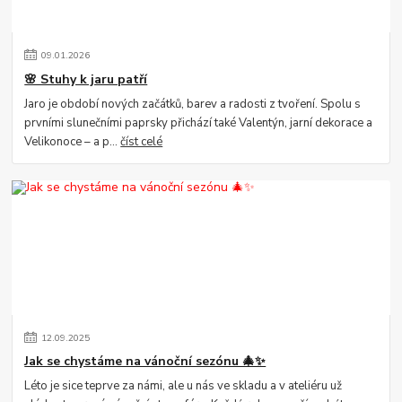
09
.
01
.
2026
🌸 Stuhy k jaru patří
Jaro je období nových začátků, barev a radosti z tvoření. Spolu s
prvními slunečními paprsky přichází také Valentýn, jarní dekorace a
Velikonoce – a p...
číst celé
12
.
09
.
2025
Jak se chystáme na vánoční sezónu 🎄✨
Léto je sice teprve za námi, ale u nás ve skladu a v ateliéru už