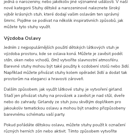
jedná o narozeniny, nebo jakékoliv jiné významné události. V naší
nové kategorii Stuhy dětské a narozeninové naleznete široký
výběr krásných stuh, které dodají vašim oslavám ten správný
šmrnc. Pojďme se podívat na několik inspirativních způsobů, jak
můžete tyto stuhy využít.
Výzdoba Oslavy
Jedním z nejpopulárnějších použití dětských látkových stuh je
výzdoba prostoru, kde se oslava koná. Můžete je zavěsit podél
stěn, oken nebo vchodů, čímž vytvoříte slavnostní atmosféru.
Barevné stuhy mohou být také použity k ozdobení stolů nebo židlí.
Například můžete přivázat stuhy kolem opěradel židlí a dodat tak
prostorům na eleganci a hravosti zároveň.
Dalším způsobem, jak využít látkové stuhy, je vytvoření girland.
Stačí jen přivázat stuhy na provázek a zavěsit je nad stůl, dveře
nebo do zahrady. Girlandy ze stuh jsou skvělým doplňkem pro
jakoukoliv tematickou oslavu a mohou být snadno přizpůsobeny
barevnému schématu vaší party.
Pokud pořádáte dětskou oslavu, můžete stuhy použít k označení
různých herních zón nebo aktivit. Tímto způsobem vytvoříte