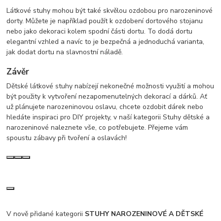
Látkové stuhy mohou být také skvělou ozdobou pro narozeninové
dorty. Můžete je například použít k ozdobení dortového stojanu
nebo jako dekoraci kolem spodní části dortu. To dodá dortu
elegantní vzhled a navíc to je bezpečná a jednoduchá varianta,
jak dodat dortu na slavnostní náladě.
Závěr
Dětské látkové stuhy nabízejí nekonečné možnosti využití a mohou
být použity k vytvoření nezapomenutelných dekorací a dárků. Ať
už plánujete narozeninovou oslavu, chcete ozdobit dárek nebo
hledáte inspiraci pro DIY projekty, v naší kategorii Stuhy dětské a
narozeninové naleznete vše, co potřebujete. Přejeme vám
spoustu zábavy při tvoření a oslavách!
V nově přidané kategorii
STUHY NAROZENINOVÉ A DĚTSKÉ