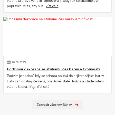
vládne ta pravá vánoční atmosféra. Každý rok se snažíme být
připraveni včas, aby si n...
číst celé
28
.
08
.
2025
Podzimní dekorace se stuhami: čas barev a tvořivosti
Podzim je období, kdy se příroda obléká do nejkrásnějších barev.
Listy září odstíny červené, oranžové, zlaté i hnědé a všude kolem
vládne klidná, hřej...
číst celé
Zobrazit všechny články