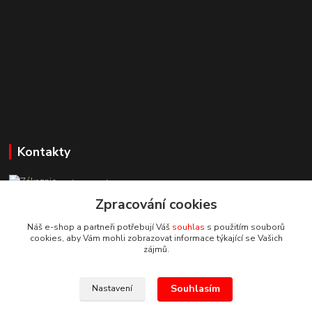
Kontakty
Zákaznická podpora StuhyLevně.cz
+420 725 618 353
Zpracování cookies
(Po-Pá, 8-16 hod.)
Náš e-shop a partneři potřebují Váš
souhlas
s použitím souborů
cookies, aby Vám mohli zobrazovat informace týkající se Vašich
adamoliver@seznam.cz
zájmů.
Souhlasím
Nastavení