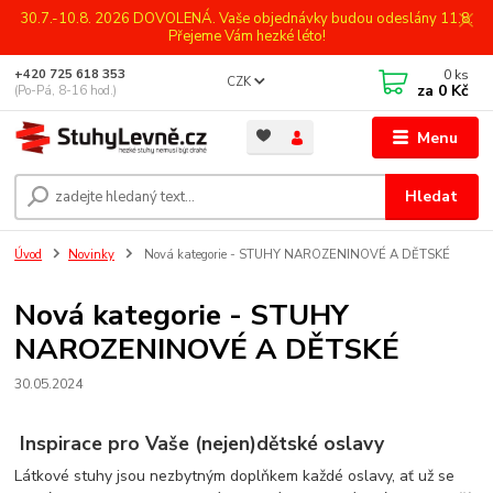
30.7.-10.8. 2026 DOVOLENÁ. Vaše objednávky budou odeslány 11.8.
Přejeme Vám hezké léto!
0
ks
+420 725 618 353
CZK
za
0 Kč
(Po-Pá, 8-16 hod.)
Menu
Hledat
Úvod
Novinky
Nová kategorie - STUHY NAROZENINOVÉ A DĚTSKÉ
Nová kategorie - STUHY
NAROZENINOVÉ A DĚTSKÉ
30.05.2024
Inspirace pro Vaše (nejen)dětské oslavy
Látkové stuhy jsou nezbytným doplňkem každé oslavy, ať už se