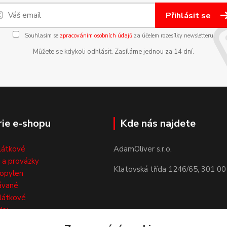
Přihlásit se
Souhlasím se
zpracováním osobních údajů
za účelem rozesílky newsletteru.
Můžete se kdykoli odhlásit. Zasíláme jednou za 14 dní.
ie e-shopu
Kde nás najdete
látkové
AdamOliver s.r.o.
 a provázky
Klatovská třída 1246/65, 301 00
opylen
ávané
látkové
dej