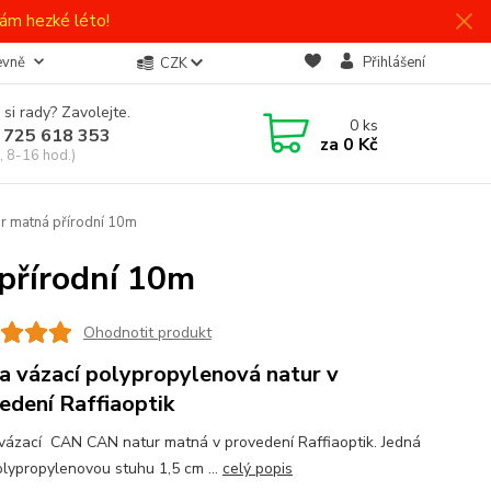
ám hezké léto!
evně
Přihlášení
CZK
 si rady? Zavolejte.
0
ks
 725 618 353
za
0 Kč
, 8-16 hod.)
r matná přírodní 10m
přírodní 10m
Ohodnotit produkt
a vázací polypropylenová natur v
edení Raffiaoptik
vázací CAN CAN natur matná v provedení Raffiaoptik. Jedná
olypropylenovou stuhu 1,5 cm ...
celý popis