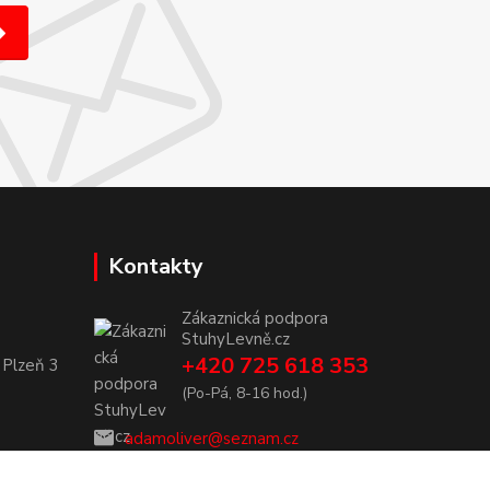
Kontakty
Zákaznická podpora
StuhyLevně.cz
+420 725 618 353
 Plzeň 3
(Po-Pá, 8-16 hod.)
adamoliver@seznam.cz