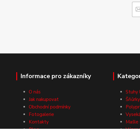
Informace pro zákazníky
Kategor
O nás
Stuhy 
Jak nakupovat
Šňůrky
Obchodní podmínky
Polypr
Fotogalerie
Vysek
Kontakty
Mašle 
Blog
Výpro