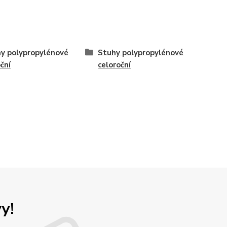
y polypropylénové
Stuhy polypropylénové
ční
celoroční
y!