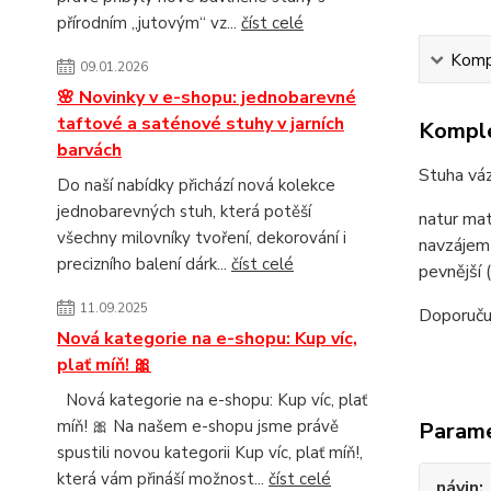
přírodním „jutovým“ vz...
číst celé
Kompl
09.01.2026
🌸 Novinky v e-shopu: jednobarevné
taftové a saténové stuhy v jarních
Komple
barvách
Stuha v
Do naší nabídky přichází nová kolekce
jednobarevných stuh, která potěší
natur mat
všechny milovníky tvoření, dekorování i
navzájem 
precizního balení dárk...
číst celé
pevnější 
11.09.2025
Doporuču
Nová kategorie na e-shopu: Kup víc,
plať míň! 🎀
Nová kategorie na e-shopu: Kup víc, plať
míň! 🎀 Na našem e-shopu jsme právě
Param
spustili novou kategorii Kup víc, plať míň!,
která vám přináší možnost...
číst celé
návin