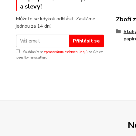
a slevy!
Zboží 
Můžete se kdykoli odhlásit. Zasíláme
jednou za 14 dní.
Stuhy
papír
Přihlásit se
Souhlasím se
zpracováním osobních údajů
za účelem
rozesílky newsletteru.
N