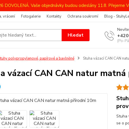
026 DOVOLENÁ. Vaše objednávky budou odeslány 11.8. Přejeme V
, vrácení
Fotogalerie
Kontakty
Ochrana soukromí
Blog - StuhyL
Nevíte
Hledat
+420
(Po-Pá
tuhy polypropylenové, papírové a bavlněné
Stuha vázací CAN CAN natu
a vázací CAN CAN natur matná 
Stuh
prov
Stuha 
se o p