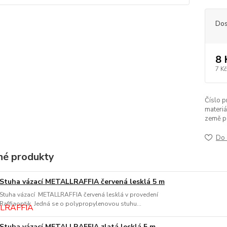
Dos
8 
7 Kč
Číslo p
materiá
země p
Do 
é produkty
Stuha vázací METALLRAFFIA červená lesklá 5 m
Stuha vázací METALLRAFFIA červená lesklá v provedení
Raffiaoptik. Jedná se o polypropylenovou stuhu...
Stuha vázací METALLRAFFIA zlatá lesklá 5 m