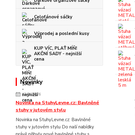
Dárkové organzové sáčky
Celofánové sáčky
Výprodej a poslední kusy
KUP VÍC, PLAŤ MÍŇ!
AKČNÍ SADY - nejnižší
cena
Novinky
07.05.2026
Novinka na StuhyLevne.cz: Bavlněné
stuhy v jutovém stylu
Novinka na StuhyLevne.cz: Bavlněné
stuhy v jutovém stylu Do naší nabídky
právě přibyly nové bavlněné stuhy s