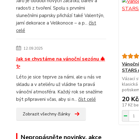
Jaro je období nových začátků, barev a
radosti z tvoření. Spolu s prvními
slunečními paprsky přichází také Valentýn,
jarní dekorace a Velikonoce – a p...
číst
celé
12.09.2025
Jak se chystáme na vánoční sezónu 🎄
Vánoční
✨
STARS m
Léto je sice teprve za námi, ale u nás ve
Vázací s
skladu a v ateliéru už vládne ta pravá
klasická
potiskem
vánoční atmosféra. Každý rok se snažíme
20 Kč
být připraveni včas, aby si n...
číst celé
17 Kč
be
Zobrazit všechny články
Nepropásněte novinky, akce