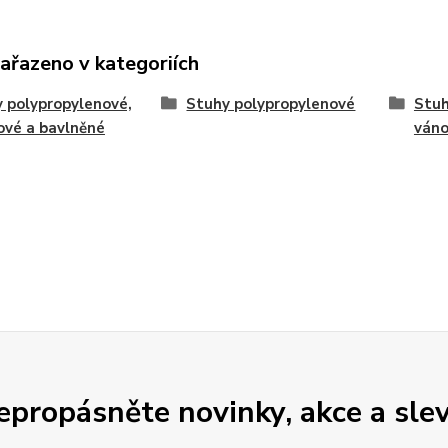
zařazeno v kategoriích
 polypropylenové,
Stuhy polypropylenové
Stuh
ové a bavlněné
váno
epropásněte novinky, akce a slev