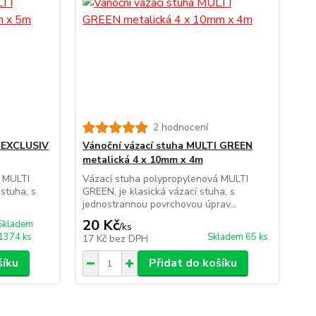
2 hodnocení
I EXCLUSIV
Vánoční vázací stuha MULTI GREEN
metalická 4 x 10mm x 4m
á MULTI
Vázací stuha polypropylenová MULTI
stuha, s
GREEN, je klasická vázací stuha, s
jednostrannou povrchovou úprav...
20 Kč
Skladem
/
ks
1374 ks
Skladem 65 ks
17 Kč
bez DPH
šíku
Přidat do košíku