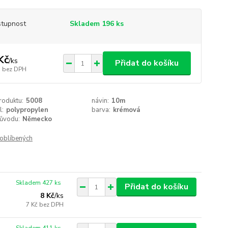
tupnost
Skladem 196 ks
Kč
/
ks
Přidat do košíku
bez DPH
roduktu:
5008
návin:
10m
l:
polypropylen
barva:
krémová
ůvodu:
Německo
oblíbených
Skladem 427 ks
Přidat do košíku
8 Kč
/
ks
7 Kč
bez DPH