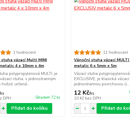
1 hodnocení
11 hodnocení
 stuha vázací Multi MINI
Vánoční stuha vázací MULT
etalic 4 x 10mm x 4m
metalic 6 x 5mm x 5m
tuha polypropylenová MULTI, je
Vázací stuha polypropylenov
 vázací stuha, s jednostranným
EXCLUSIVE, je klasická vázací 
 hvězd, určená...
jednostrannou povrchovou ú...
12 Kč
/
ks
/
ks
Skladem 72 ks
z DPH
10 Kč
bez DPH
Přidat do košíku
Přidat do ko