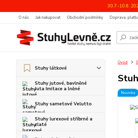
30.7.-10.8. 2
O nás
Jak nakupovat
Obchodní podmínky
Doprava, platba
Úvod
S
Stuhy látkové
Stuh
Stuhy jutové, bavlněné
Juta Imitace a lněné
Novinka
Stuhy sametové Velutto
Stuhy lurexové stříbrné a
zlaté