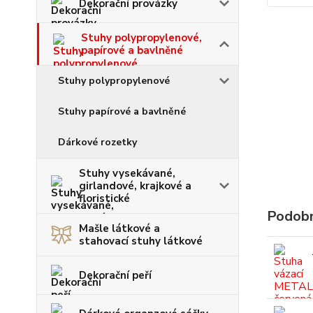
Dekorační provázky
Stuhy polypropylenové,
papírové a bavlněné
Stuhy polypropylenové
Stuhy papírové a bavlněné
Dárkové rozetky
Stuhy vysekávané,
girlandové, krajkové a
floristické
Podobn
Mašle látkové a
stahovací stuhy látkové
Dekorační peří