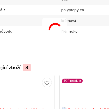
ál
polypropylen
krémová
původu
Německo
jící zboží
3
TOP produkt