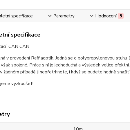
etní specifikace
Parametry
Hodnocení
5
tní specifikace
ázací CAN CAN
ná v provedení Raffiaoptik. Jedná se o polypropylenovou stuhu 1
však spojené. Práce s ní je jednoduchá a výsledek velice efektní.
(v žádném případě ji nepřetrhnete, i když se budete hodně snažit
jeme vyzkoušet!
etry
10m