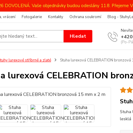
026 DOVOLENÁ. Vaše objednávky budou odeslány 11.8. Přejeme V
, vrácení
Fotogalerie
Kontakty
Ochrana soukromí
Blog - StuhyL
Nevíte
Hledat
+420
(Po-Pá
tuhy lurexové stříbrné a zlaté
Stuha lurexová CELEBRATION bronzová 
a lurexová CELEBRATION bron
Stuh
Stuha 
lesklá