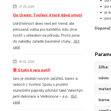
od 
po 
07.05.2026
je 
Go Green: Tvoření, které dává smysl
pev
Udržitelnost dnes není jen trend, ale
Doporuč
přirozená volba pro každého, kdo chce
tvořit s ohledem na přírodu. Proto jsme
do nabídky zařadili bavlněné stuhy...
číst
celé
Param
09.01.2026
šířka
🌸 Stuhy k jaru patří
návin
Jaro je období nových začátků, barev a
radosti z tvoření. Spolu s prvními
materi
slunečními paprsky přichází také Valentýn,
jarní dekorace a Velikonoce – a p...
číst
barva
celé
země 