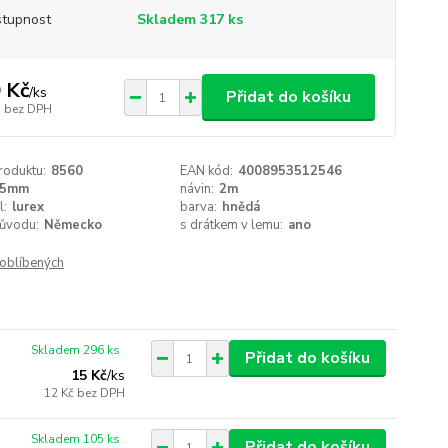
tupnost
Skladem 317 ks
 Kč
/
ks
Přidat do košíku
bez DPH
roduktu:
8560
EAN kód:
4008953512546
15mm
návin:
2m
l:
lurex
barva:
hnědá
ůvodu:
Německo
s drátkem v lemu:
ano
oblíbených
Skladem 296 ks
Přidat do košíku
15 Kč
/
ks
12 Kč
bez DPH
Skladem 105 ks
Přidat do košíku