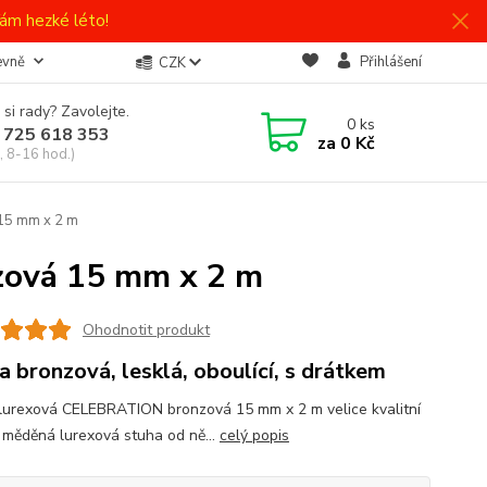
ám hezké léto!
evně
Přihlášení
CZK
 si rady? Zavolejte.
0
ks
 725 618 353
za
0 Kč
, 8-16 hod.)
15 mm x 2 m
zová 15 mm x 2 m
Ohodnotit produkt
a bronzová, lesklá, oboulící, s drátkem
lurexová CELEBRATION bronzová 15 mm x 2 m velice kvalitní
 měděná lurexová stuha od ně...
celý popis