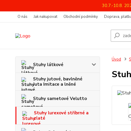
30.7.-10.8. 2
O nás
Jak nakupovat
Obchodní podmínky
Doprava, platba
Úvod
S
Stuhy látkové
Stuh
Stuhy jutové, bavlněné
Juta Imitace a lněné
Stuhy sametové Velutto
Stuhy lurexové stříbrné a
zlaté