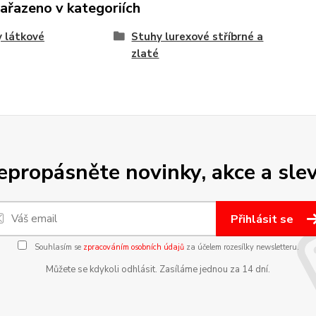
zařazeno v kategoriích
 látkové
Stuhy lurexové stříbrné a
zlaté
epropásněte novinky, akce a slev
Přihlásit se
Souhlasím se
zpracováním osobních údajů
za účelem rozesílky newsletteru.
Můžete se kdykoli odhlásit. Zasíláme jednou za 14 dní.