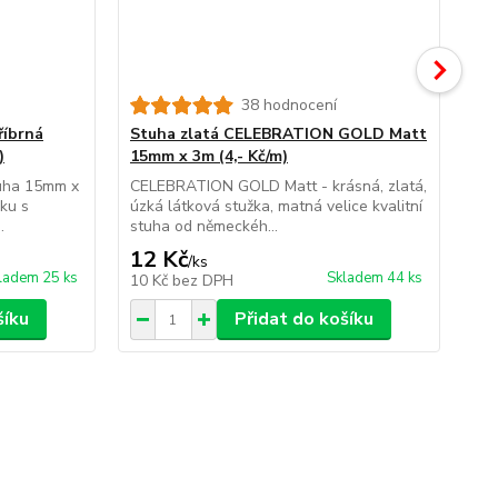
38 hodnocení
říbrná
Stuha zlatá CELEBRATION GOLD Matt
St
)
15mm x 3m (4,- Kč/m)
15
uha 15mm x
CELEBRATION GOLD Matt - krásná, zlatá,
CE
ku s
úzká látková stužka, matná velice kvalitní
lát
.
stuha od německéh...
od 
12 Kč
9 
/
ks
ladem 25 ks
Skladem 44 ks
10 Kč
bez DPH
7 
šíku
Přidat do košíku