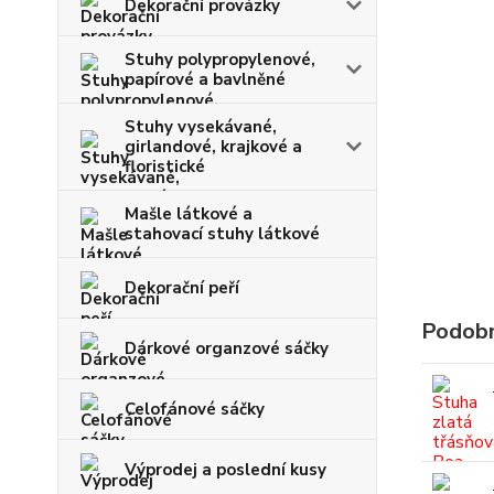
Dekorační provázky
Stuhy polypropylenové,
papírové a bavlněné
Stuhy vysekávané,
girlandové, krajkové a
floristické
Mašle látkové a
stahovací stuhy látkové
Dekorační peří
Podobn
Dárkové organzové sáčky
Celofánové sáčky
Výprodej a poslední kusy