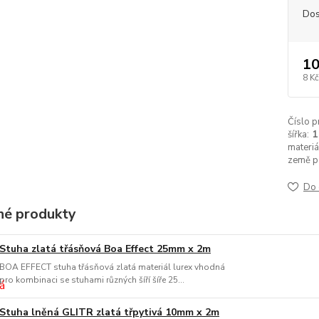
Dos
10
8 Kč
Číslo p
šířka:
materiá
země p
Do 
é produkty
Stuha zlatá třásňová Boa Effect 25mm x 2m
BOA EFFECT stuha třásňová zlatá materiál lurex vhodná
pro kombinaci se stuhami různých šíří šíře 25...
Stuha lněná GLITR zlatá třpytivá 10mm x 2m