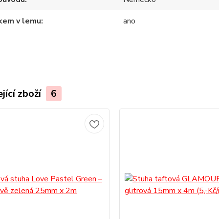
tkem v lemu
ano
jící zboží
6