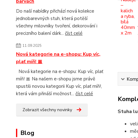
barvách
Do naší nabídky přichází nová kolekce
jednobarevných stuh, která potěší
všechny milovníky tvoření, dekorování i
precizního balení dárk...
číst celé
11.09.2025
Nová kategorie na e-shopu: Kup víc,
plať míň! 🎀
Nová kategorie na e-shopu: Kup víc, plať
míň! 🎀 Na našem e-shopu jsme právě
Kompl
spustili novou kategorii Kup víc, plať míň!,
která vám přináší možnost...
číst celé
Komple
Zobrazit všechny novinky
Stuha l
vel
měd
Blog