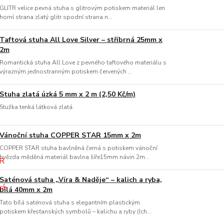
GLITR velice pevná stuha s glitrovým potiskem materiál len
horní strana zlatý glitr spodní strana n...
Taftová stuha All Love Silver – stříbrná 25mm x
2m
Romantická stuha All Love z pevného taftového materiálu s
výrazným jednostranným potiskem červených ...
Stuha zlatá úzká 5 mm x 2 m (2,50 Kč/m)
Stužka tenká látková zlatá.
Vánoční stuha COPPER STAR 15mm x 2m
COPPER STAR stuha bavlněná černá s potiskem vánoční
hvězda měděná materiál bavlna šíře15mm návin 2m...
Saténová stuha „Víra & Naděje“ – kalich a ryba,
bílá 40mm x 2m
Tato bílá saténová stuha s elegantním plastickým
potiskem křesťanských symbolů – kalichu a ryby (Ich...