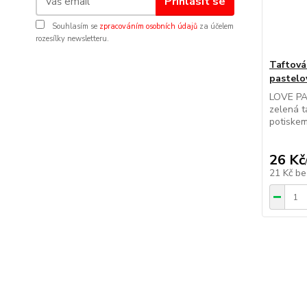
Přihlásit se
Souhlasím se
zpracováním osobních údajů
za účelem
rozesílky newsletteru.
Taftová
pastelo
LOVE PA
zelená t
potiskem 
26 Kč
21 Kč
be