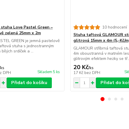
 stuha Love Pastel Green –
10 hodnocení
vě zelená 25mm x 2m
Stuha taftová GLAMOUR st
glitrová 15mm x 4m (5,-Kč/m
STEL GREEN je jemná pastelově
aftová stuha s jednostranným
GLAMOUR stříbrná taftová st
bílých srdíček a ...
4m oboustranná v matném les
glitrovým efektem hezky se tř..
20 Kč
/
ks
/
ks
Skladem 5 ks
Sk
z DPH
17 Kč
bez DPH
Přidat do košíku
Přidat do ko