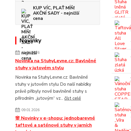
KUP VÍC, PLAŤ MÍŇ!
AKČNÍ SADY - nejnižší
cena
Novinky
07.05.2026
Novinka na StuhyLevne.cz: Bavlněné
stuhy v jutovém stylu
Novinka na StuhyLevne.cz: Bavlněné
stuhy v jutovém stylu Do naší nabídky
právě přibyly nové bavlněné stuhy s
přírodním „jutovým“ vz...
číst celé
09.01.2026
🌸 Novinky v e-shopu: jednobarevné
taftové a saténové stuhy v jarních