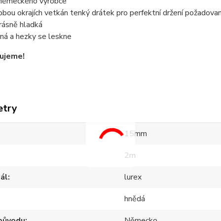
německého výrobce
obou okrajích vetkán tenký drátek pro perfektní držení požadova
krásně hladká
ná a hezky se leskne
ujeme!
etry
15mm
2m
ál
lurex
hnědá
původu
Německo