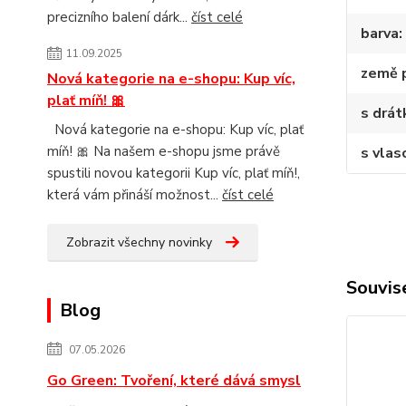
precizního balení dárk...
číst celé
barva
11.09.2025
země 
Nová kategorie na e-shopu: Kup víc,
plať míň! 🎀
s drá
Nová kategorie na e-shopu: Kup víc, plať
míň! 🎀 Na našem e-shopu jsme právě
s vlas
spustili novou kategorii Kup víc, plať míň!,
která vám přináší možnost...
číst celé
Zobrazit všechny novinky
Souvise
Blog
07.05.2026
Go Green: Tvoření, které dává smysl