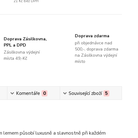
21 Kč
bez DPH
Doprava zdarma
Doprava Zásilkovna,
při objednávce nad
PPL a DPD
500,-, doprava zdarma
Zásilkovna výdejní
na Zásilkovna výdejní
místa 49,-Kč
místo
Komentáře
0
Související zboží
5
tým lemem působí luxusně a slavnostně při každém