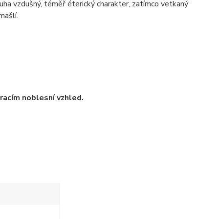
tuha vzdušný, téměř éterický charakter, zatímco vetkaný
mašlí.
racím noblesní vzhled.