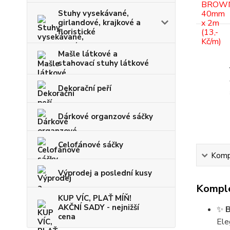
Stuhy vysekávané,
girlandové, krajkové a
floristické
Mašle látkové a
stahovací stuhy látkové
Dekorační peří
Dárkové organzové sáčky
Celofánové sáčky
Kompl
Výprodej a poslední kusy
Komple
KUP VÍC, PLAŤ MÍŇ!
AKČNÍ SADY - nejnižší
✨
cena
Ele