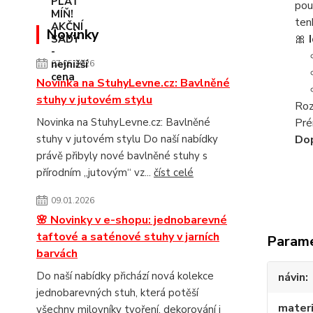
pou
ten
Novinky
🎀
07.05.2026
Novinka na StuhyLevne.cz: Bavlněné
stuhy v jutovém stylu
Ro
Novinka na StuhyLevne.cz: Bavlněné
Pré
stuhy v jutovém stylu Do naší nabídky
Dop
právě přibyly nové bavlněné stuhy s
přírodním „jutovým“ vz...
číst celé
09.01.2026
🌸 Novinky v e-shopu: jednobarevné
taftové a saténové stuhy v jarních
Param
barvách
Do naší nabídky přichází nová kolekce
návin
jednobarevných stuh, která potěší
materi
všechny milovníky tvoření, dekorování i