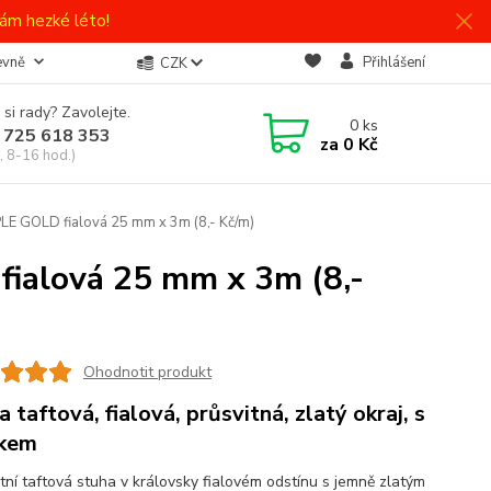
ám hezké léto!
evně
Přihlášení
CZK
 si rady? Zavolejte.
0
ks
 725 618 353
za
0 Kč
, 8-16 hod.)
E GOLD fialová 25 mm x 3m (8,- Kč/m)
alová 25 mm x 3m (8,-
Ohodnotit produkt
a taftová, fialová, průsvitná, zlatý okraj, s
tkem
tní taftová stuha v královsky fialovém odstínu s jemně zlatým