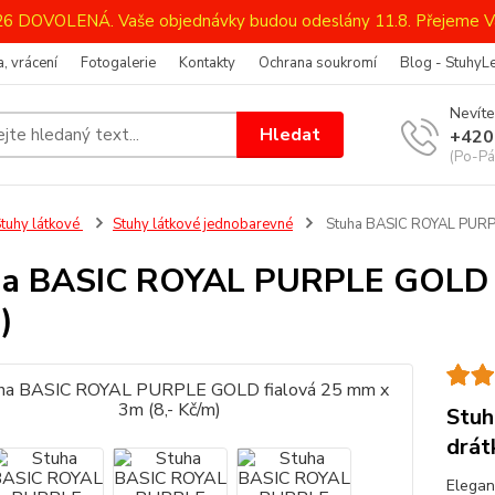
026 DOVOLENÁ. Vaše objednávky budou odeslány 11.8. Přejeme V
, vrácení
Fotogalerie
Kontakty
Ochrana soukromí
Blog - StuhyL
Nevíte
Hledat
+420
(Po-Pá
tuhy látkové
Stuhy látkové jednobarevné
Stuha BASIC ROYAL PURPL
a BASIC ROYAL PURPLE GOLD fi
)
Stuh
drá
Elegan