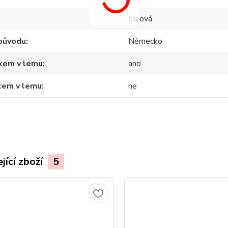
fialová
původu
Německo
tkem v lemu
ano
cem v lemu
ne
jící zboží
5