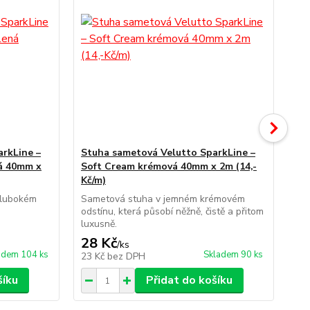
rkLine –
Stuha sametová Velutto SparkLine –
St
á 40mm x
Soft Cream krémová 40mm x 2m (14,-
Bo
Kč/m)
(14
hlubokém
Sametová stuha v jemném krémovém
Sa
odstínu, která působí něžně, čistě a přitom
ods
luxusně.
28 Kč
28
/
ks
adem 104 ks
Skladem 90 ks
23 Kč
bez DPH
23
šíku
Přidat do košíku