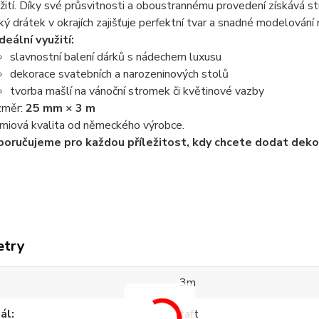
žití. Díky své průsvitnosti a oboustrannému provedení získává s
ký drátek v okrajích zajišťuje perfektní tvar a snadné modelování 
Ideální využití:
slavnostní balení dárků s nádechem luxusu
dekorace svatebních a narozeninových stolů
tvorba mašlí na vánoční stromek či květinové vazby
změr:
25 mm × 3 m
miová kvalita od německého výrobce.
oručujeme pro každou příležitost, kdy chcete dodat deko
etry
3m
ál
taft