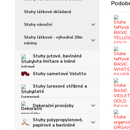
Podobn
Stuhy látkové skládané
Stuhy vánoční
Stuhy látkové - výhodné 20m
náviny
Stuhy jutové, bavlněné
Juta Imitace a lněné
Stuhy sametové Velutto
Stuhy lurexové stříbrné a
zlaté
Dekorační provázky
Stuhy polypropylenové,
papírové a bavlněné