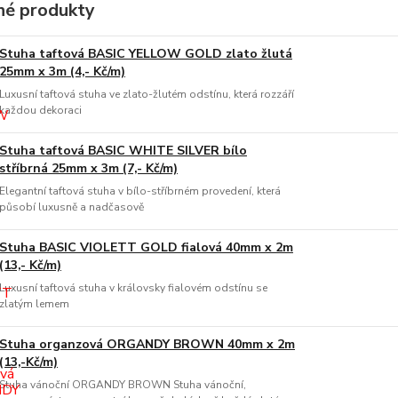
é produkty
Stuha taftová BASIC YELLOW GOLD zlato žlutá
25mm x 3m (4,- Kč/m)
Luxusní taftová stuha ve zlato-žlutém odstínu, která rozzáří
každou dekoraci
Stuha taftová BASIC WHITE SILVER bílo
stříbrná 25mm x 3m (7,- Kč/m)
Elegantní taftová stuha v bílo-stříbrném provedení, která
působí luxusně a nadčasově
Stuha BASIC VIOLETT GOLD fialová 40mm x 2m
(13,- Kč/m)
Luxusní taftová stuha v královsky fialovém odstínu se
zlatým lemem
Stuha organzová ORGANDY BROWN 40mm x 2m
(13,-Kč/m)
Stuha vánoční ORGANDY BROWN Stuha vánoční,