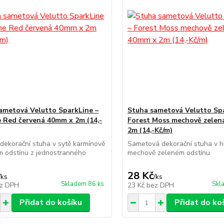
ametová Velutto SparkLine –
Stuha sametová Velutto Spa
 Red červená 40mm x 2m (14,-
Forest Moss mechově zelen
2m (14,-Kč/m)
dekorační stuha v sytě karmínově
Sametová dekorační stuha v 
m odstínu z jednostranného
mechově zeleném odstínu
28 Kč
/
ks
/
ks
Skladem 86 ks
Skl
z DPH
23 Kč
bez DPH
Přidat do košíku
Přidat do ko