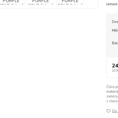
leme
Dos
Měr
Bal
24
20 
Číslo p
materiá
země p
s vlasc
Do 