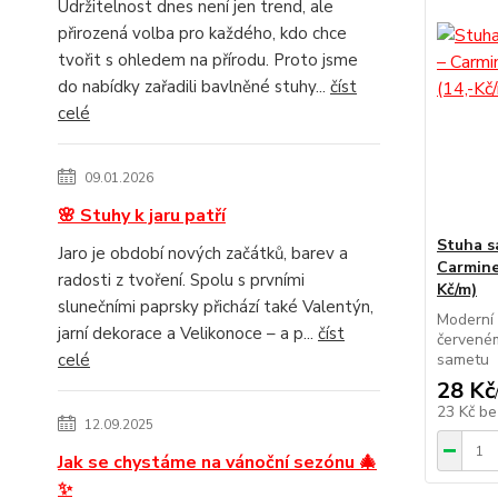
Udržitelnost dnes není jen trend, ale
přirozená volba pro každého, kdo chce
tvořit s ohledem na přírodu. Proto jsme
do nabídky zařadili bavlněné stuhy...
číst
celé
09.01.2026
🌸 Stuhy k jaru patří
Stuha s
Jaro je období nových začátků, barev a
Carmine
radosti z tvoření. Spolu s prvními
Kč/m)
slunečními paprsky přichází také Valentýn,
Moderní 
jarní dekorace a Velikonoce – a p...
číst
červené
celé
sametu
28 Kč
23 Kč
be
12.09.2025
Jak se chystáme na vánoční sezónu 🎄
✨