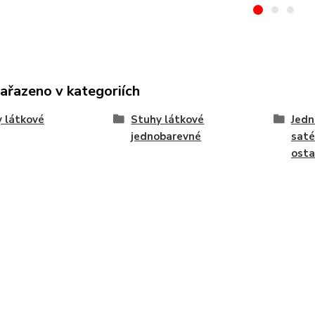
zařazeno v kategoriích
 látkové
Stuhy látkové
Jedn
jednobarevné
saté
osta