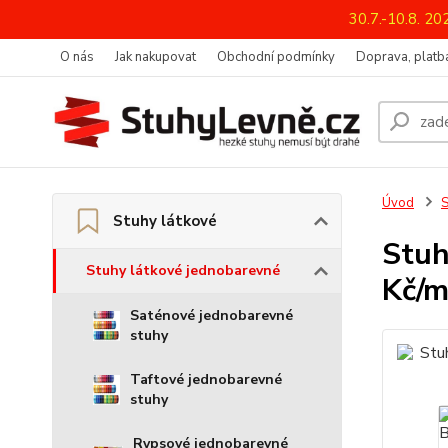
30.7.-10.8. 2
O nás
Jak nakupovat
Obchodní podmínky
Doprava, platba
Úvod
S
Stuhy látkové
Stuh
Stuhy látkové jednobarevné
Kč/m
Saténové jednobarevné
stuhy
Taftové jednobarevné
stuhy
Rypsové jednobarevné