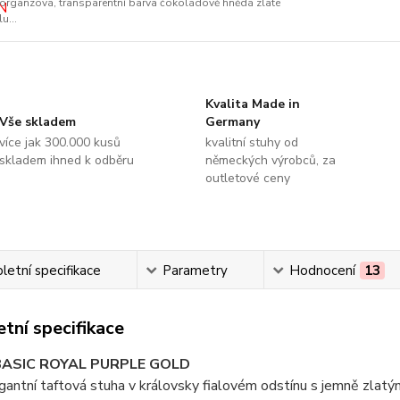
organzová, transparentní barva čokoládově hnědá zlaté
lu...
Kvalita Made in
Vše skladem
Germany
více jak 300.000 kusů
kvalitní stuhy od
skladem ihned k odběru
německých výrobců, za
outletové ceny
etní specifikace
Parametry
Hodnocení
13
tní specifikace
BASIC ROYAL PURPLE GOLD
gantní taftová stuha v královsky fialovém odstínu s jemně zla