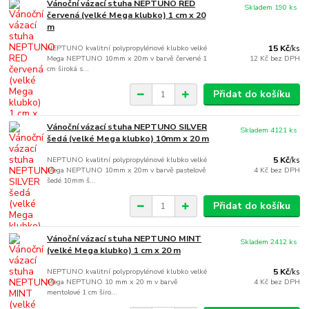
Vánoční vázací stuha NEPTUNO RED
Skladem 190 ks
červená (velké Mega klubko) 1 cm x 20
m
NEPTUNO kvalitní polypropylénové klubko velké
15 Kč
/
ks
Mega NEPTUNO 10mm x 20m v barvě červené 1
12 Kč
bez DPH
cm široká s...
Přidat do košíku
Vánoční vázací stuha NEPTUNO SILVER
Skladem 4121 ks
šedá (velké Mega klubko) 10mm x 20 m
NEPTUNO kvalitní polypropylénové klubko velké
5 Kč
/
ks
Mega NEPTUNO 10mm x 20m v barvě pastelově
4 Kč
bez DPH
šedé 10mm š...
Přidat do košíku
Vánoční vázací stuha NEPTUNO MINT
Skladem 2412 ks
(velké Mega klubko) 1 cm x 20 m
NEPTUNO kvalitní polypropylénové klubko velké
5 Kč
/
ks
Mega NEPTUNO 10 mm x 20 m v barvě
4 Kč
bez DPH
mentolové 1 cm širo...