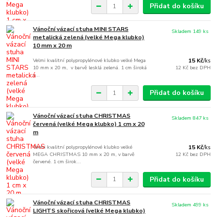
Přidat do košíku
Vánoční vázací stuha MINI STARS
Skladem 149 ks
metalická zelená (velké Mega klubko)
10 mm x 20 m
Velmi kvalitní polypropylénové klubko velké Mega
15 Kč
/
ks
10 mm x 20 m, v barvě lesklá zelená. 1 cm široká
12 Kč
bez DPH
s...
Přidat do košíku
Vánoční vázací stuha CHRISTMAS
Skladem 847 ks
červená (velké Mega klubko) 1 cm x 20
m
Velmi kvalitní polypropylénové klubko velké
15 Kč
/
ks
MEGA CHRISTMAS 10 mm x 20 m, v barvě
12 Kč
bez DPH
červené. 1 cm širok...
Přidat do košíku
Vánoční vázací stuha CHRISTMAS
Skladem 499 ks
LIGHTS skořicová (velké Mega klubko)