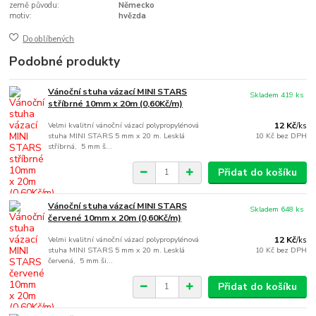
země původu:
Německo
motiv:
hvězda
Do oblíbených
Podobné produkty
Vánoční stuha vázací MINI STARS
Skladem 419 ks
stříbrné 10mm x 20m (0,60Kč/m)
Velmi kvalitní vánoční vázací polypropylénová
12 Kč
/
ks
stuha MINI STARS 5 mm x 20 m. Lesklá
10 Kč
bez DPH
stříbrná, 5 mm š...
Přidat do košíku
Vánoční stuha vázací MINI STARS
Skladem 648 ks
červené 10mm x 20m (0,60Kč/m)
Velmi kvalitní vánoční vázací polypropylénová
12 Kč
/
ks
stuha MINI STARS 5 mm x 20 m. Lesklá
10 Kč
bez DPH
červená, 5 mm ši...
Přidat do košíku