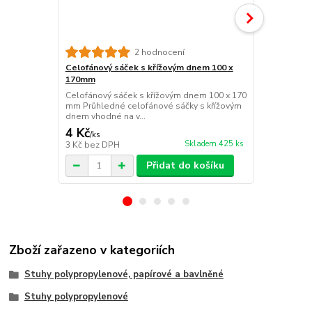
2 hodnocení
Celofánový sáček s křížovým dnem 100 x
Celofánový 
170mm
210mm
Celofánový sáček s křížovým dnem 100 x 170
Celofánový 
mm Průhledné celofánové sáčky s křížovým
mm Průhledn
dnem vhodné na v...
dnem vhodné 
4 Kč
4 Kč
/
ks
/
ks
Skladem 425 ks
3 Kč
bez DPH
3 Kč
bez DP
Přidat do košíku
Zboží zařazeno v kategoriích
Stuhy polypropylenové, papírové a bavlněné
Stuhy polypropylenové