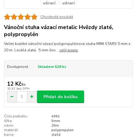
Ohodnotit produkt
Vánoční stuha vázací metalic Hvězdy zlaté,
polypropylén
Velmi kvalitní vánoční vázací polypropylénová stuha MINI STARS 5 mm x
20 m. Lesklá zlatá, 5 mm širo...
celý popis
Dostupnost
Skladem 528 ks
12 Kč
/
ks
10 Kč
bez DPH
Přidat do košíku
Číslo produktu:
4991
šířka:
5mm
návin:
20m
materiál:
polypropylen
barva:
zlatá