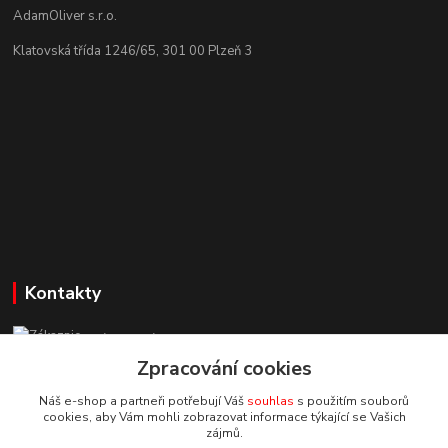
AdamOliver s.r.o.
Klatovská třída 1246/65, 301 00 Plzeň 3
Kontakty
Zákaznická podpora StuhyLevně.cz
+420 725 618 353
Zpracování cookies
(Po-Pá, 8-16 hod.)
Náš e-shop a partneři potřebují Váš
souhlas
s použitím souborů
cookies, aby Vám mohli zobrazovat informace týkající se Vašich
adamoliver@seznam.cz
zájmů.