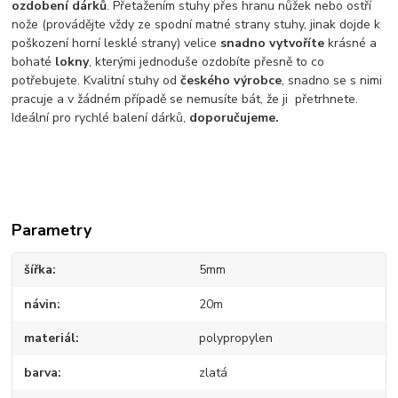
ozdobení dárků
. Přetažením stuhy přes hranu nůžek nebo ostří
nože (provádějte vždy ze spodní matné strany stuhy, jinak dojde k
poškození horní lesklé strany) velice
snadno vytvoříte
krásné a
bohaté
lokny
, kterými jednoduše ozdobíte přesně to co
potřebujete. Kvalitní stuhy od
českého výrobce
, snadno se s nimi
pracuje a v žádném případě se nemusíte bát, že ji přetrhnete.
Ideální pro rychlé balení dárků,
doporučujeme.
Parametry
šířka
5mm
návin
20m
materiál
polypropylen
barva
zlatá