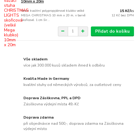
10mm x 20m
Velmi kvalitní polypropylénové klubko velké
15 Kč
/
ks
MEGA CHRISTMAS 10 mm x 20 m, v barvě
12 Kč
bez DPH
skořicové. 1 cm šir...
Přidat do košíku
Vše skladem
více jak 300.000 kusů skladem ihned k odběru
Kvalita Made in Germany
kvalitní stuhy od německých výrobců, za outletové ceny
Doprava Zásilkovna, PPL a DPD
Zásilkovna výdejní místa 49,-Kč
Doprava zdarma
při objednávce nad 500,-, doprava zdarma na Zásilkovna
výdejní místo