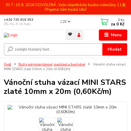
30.7.-10.8. 2026 DOVOLENÁ. Vaše objednávky budou odeslány 11.8.
Přejeme Vám hezké léto!
0
ks
+420 725 618 353
CZK
za
0 Kč
(Po-Pá, 8-16 hod.)
Menu
Hledat
Úvod
Stuhy polypropylenové, papírové a bavlněné
Vánoční stuha vázací
MINI STARS zlaté 10mm x 20m (0,60Kč/m)
Vánoční stuha vázací MINI STARS
zlaté 10mm x 20m (0,60Kč/m)